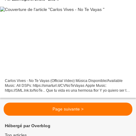
Carlos Vives - No Te Vayas (Official Video) Música Disponible/Available
Music: All DSPs: https://smarturl.it/CVNoTeVayas Apple Music:
https://SML.lnk.to/NoTe... Que tu vida es una hermosa flor Y yo quiero ser tu
picaflor Y batir mis alas de alegría Que...
Page suivante >
Hébergé par Overblog
Top articles