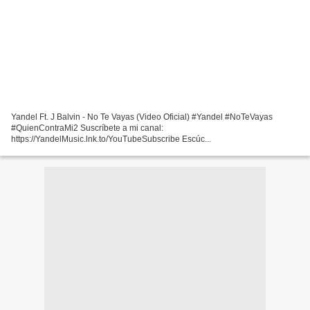
Yandel Ft. J Balvin - No Te Vayas (Video Oficial) #Yandel #NoTeVayas
#QuienContraMi2 Suscríbete a mi canal:
https://YandelMusic.lnk.to/YouTubeSubscribe Escúc...