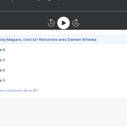
bey Maguire, c'est lui ! Rencontre avec Damien Witecka
e 6
e 5
e 4
e 3
s créatrices de la VF !
e 2
e 1
e Mektoub My Love arrive enfin ! Rencontre avec Shaïn Boumedine et Sal