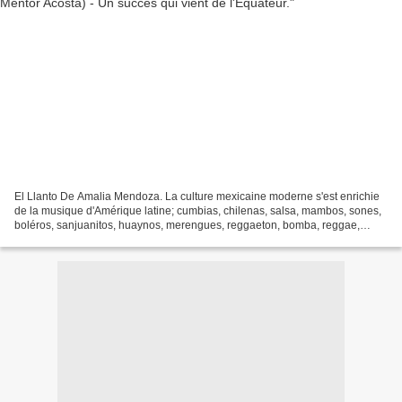
El Llanto De Amalia Mendoza. La culture mexicaine moderne s'est enrichie
de la musique d'Amérique latine; cumbias, chilenas, salsa, mambos, sones,
boléros, sanjuanitos, huaynos, merengues, reggaeton, bomba, reggae,
bossanova, guaguancós, danzones et plus...