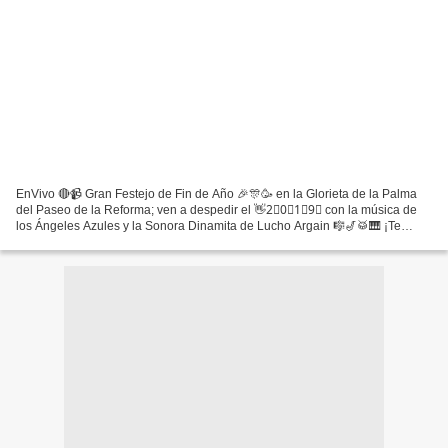
EnVivo 🔴📹 Gran Festejo de Fin de Año 🎉🎊🥳 en la Glorieta de la Palma
del Paseo de la Reforma; ven a despedir el 👋2⃣0⃣1⃣9⃣ con la música de
los Ángeles Azules y la Sonora Dinamita de Lucho Argain 🎼🎷🥁🎹 ¡Te
esperamos! #CapitalCultural de América.