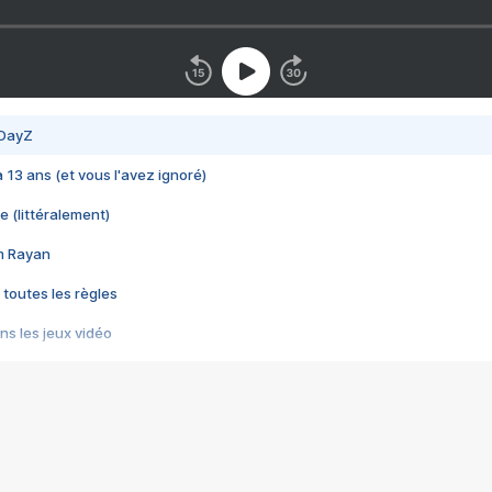
 DayZ
 a 13 ans (et vous l'avez ignoré)
e (littéralement)
im Rayan
 toutes les règles
s les jeux vidéo
us choquant de Rockstar ? - Le scandale BULLY
e plus moche de Steam
du RÊVE tourne au CAUCHEMAR
pendant 8 heures