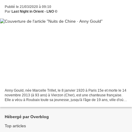
Publié le 21/03/2020 à 09:10
Par
Last Night in Orient - LNO ©
Anny Gould, née Marcelle Trillet, le 8 janvier 1920 à Paris 15e et morte le 14
novembre 2013 (à 93 ans) à Vierzon (Cher), est une chanteuse française.
Elle a vécu à Roubaix toute sa jeunesse, jusqu'à l'âge de 19 ans, ville d'où
son père était originaire. Chanteuse...
Hébergé par Overblog
Top articles