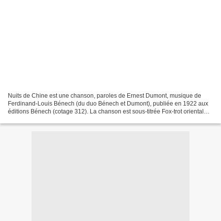
Nuits de Chine est une chanson, paroles de Ernest Dumont, musique de
Ferdinand-Louis Bénech (du duo Bénech et Dumont), publiée en 1922 aux
éditions Bénech (cotage 312). La chanson est sous-titrée Fox-trot oriental
sur les éditions graphiques (petits formats...