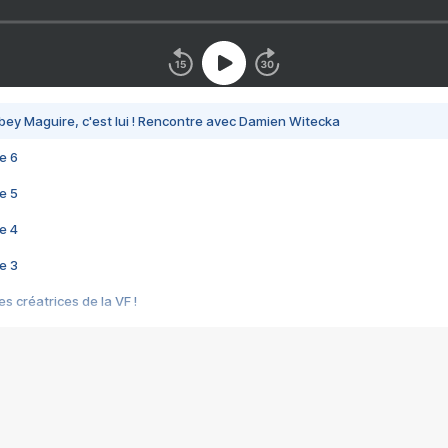
bey Maguire, c'est lui ! Rencontre avec Damien Witecka
e 6
e 5
e 4
e 3
s créatrices de la VF !
e 2
e 1
e Mektoub My Love arrive enfin ! Rencontre avec Shaïn Boumedine et Sal
i : après Toni en famille