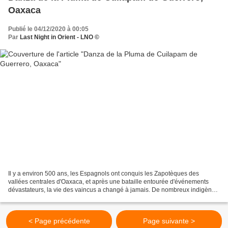
Oaxaca
Publié le 04/12/2020 à 00:05
Par
Last Night in Orient - LNO ©
Il y a environ 500 ans, les Espagnols ont conquis les Zapotèques des
vallées centrales d'Oaxaca, et après une bataille entourée d'événements
dévastateurs, la vie des vaincus a changé à jamais. De nombreux indigènes
sont morts, et on dit même que la population...
< Page précédente
Page suivante >