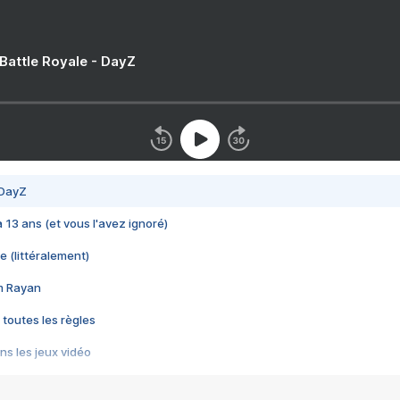
 Battle Royale - DayZ
 DayZ
 a 13 ans (et vous l'avez ignoré)
e (littéralement)
im Rayan
 toutes les règles
s les jeux vidéo
us choquant de Rockstar ? - Le scandale BULLY