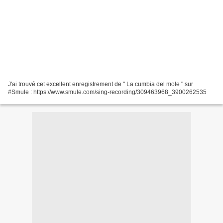
J'ai trouvé cet excellent enregistrement de " La cumbia del mole " sur
#Smule : https://www.smule.com/sing-recording/309463968_3900262535