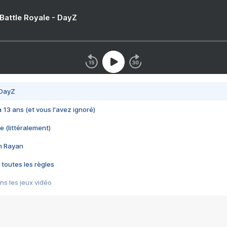
 Battle Royale - DayZ
 DayZ
 a 13 ans (et vous l'avez ignoré)
e (littéralement)
im Rayan
 toutes les règles
s les jeux vidéo
us choquant de Rockstar ? - Le scandale BULLY
e plus moche de Steam