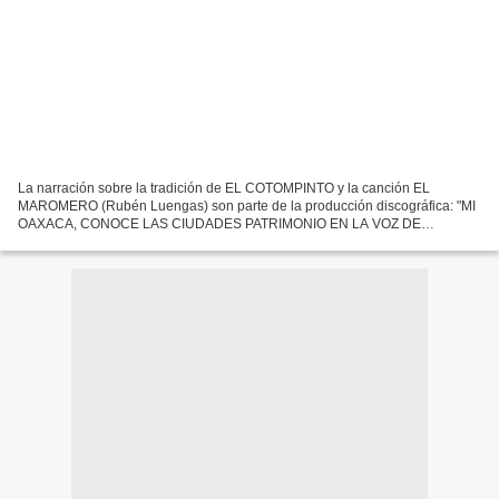
La narración sobre la tradición de EL COTOMPINTO y la canción EL
MAROMERO (Rubén Luengas) son parte de la producción discográfica: "MI
OAXACA, CONOCE LAS CIUDADES PATRIMONIO EN LA VOZ DE
EUGENIA LEÓN". Texto: Mardonio Carballo. Interpretación Musical:...