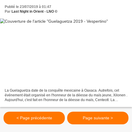
Publié le 23/07/2019 à 01:47
Par
Last Night in Orient - LNO ©
La Guelaguetza date de la conquête mexicaine à Oaxaca. Autrefois, cet
événement était organisé en l'honneur de la déesse du maïs jeune, Xilonen .
Aujourd'hui, c'est fait en l'honneur de la déesse du maïs, Centeotl. La
Guelaguetza est une célébration qui...
< Page précédente
Page suivante >