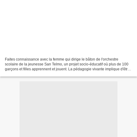
Faites connaissance avec la femme qui dirige le bâton de l'orchestre
scolaire de la jeunesse San Telmo, un projet socio-éducatif où plus de 100
garçons et filles apprennent et jouent. La pédagogie vivante implique d'être
ouvert tout le temps pour modifier...