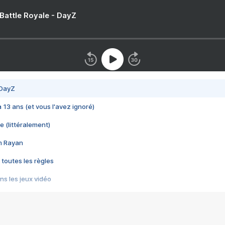
 Battle Royale - DayZ
 DayZ
 a 13 ans (et vous l'avez ignoré)
e (littéralement)
im Rayan
 toutes les règles
s les jeux vidéo
us choquant de Rockstar ? - Le scandale BULLY
e plus moche de Steam