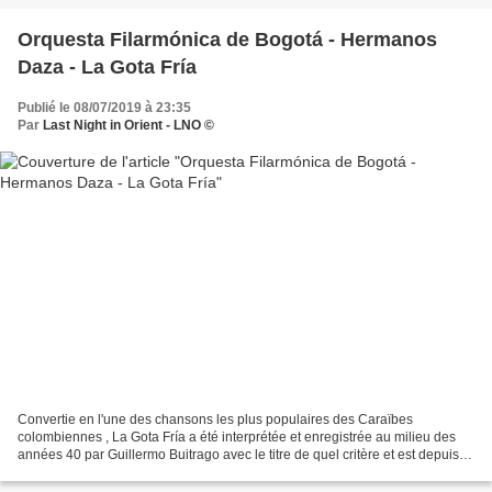
Orquesta Filarmónica de Bogotá - Hermanos
Daza - La Gota Fría
Publié le 08/07/2019 à 23:35
Par
Last Night in Orient - LNO ©
Convertie en l'une des chansons les plus populaires des Caraïbes
colombiennes , La Gota Fría a été interprétée et enregistrée au milieu des
années 40 par Guillermo Buitrago avec le titre de quel critère et est depuis
devenu l'un des thèmes les plus populaires...