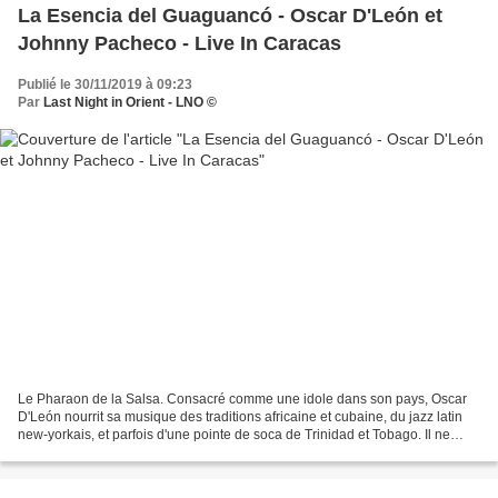
La Esencia del Guaguancó - Oscar D'León et
Johnny Pacheco - Live In Caracas
Publié le 30/11/2019 à 09:23
Par
Last Night in Orient - LNO ©
Le Pharaon de la Salsa. Consacré comme une idole dans son pays, Oscar
D'León nourrit sa musique des traditions africaine et cubaine, du jazz latin
new-yorkais, et parfois d'une pointe de soca de Trinidad et Tobago. Il ne
compte plus les disques d'or et...