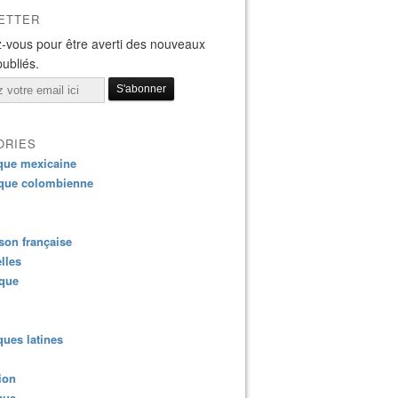
ETTER
-vous pour être averti des nouveaux
publiés.
ORIES
que mexicaine
que colombienne
on française
lles
ique
ues latines
ion
que