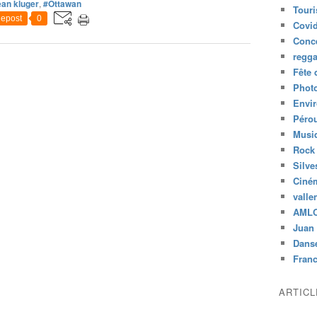
an kluger
,
#Ottawan
Tour
epost
0
Covid
Conc
regg
Fête 
Phot
Envi
Péro
Musiq
Rock
Silve
Ciné
valle
AML
Juan 
Dans
Fran
ARTIC