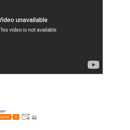
uger
epost
0