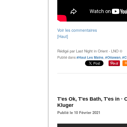
Voir les commentaires
[Haut]
Rédigé par
Last Night in Orient - LNO ©
Publié dans
#Haut Les Mains
,
#Ottawan
,
#C
R
T'es Ok, T'es Bath, T'es in 
Kluger
Publié le 10 Février 2021