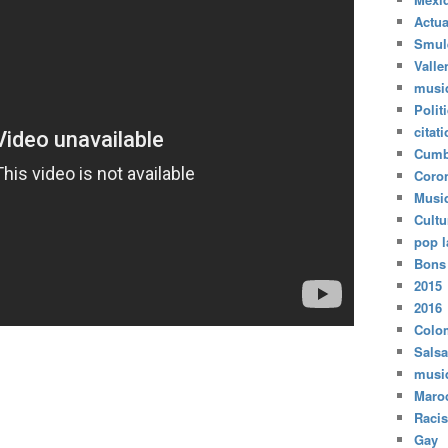
Actua
Smul
Valle
musi
Polit
citat
Cumb
Coro
Musi
Cultu
pop l
Bons
2015
2016
Colo
Salsa
musi
Maro
Raci
Gay