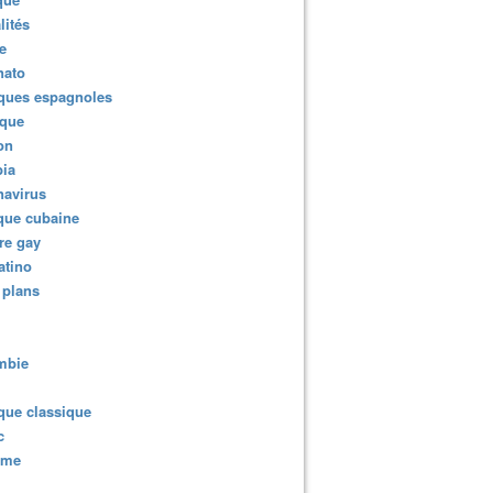
lités
e
nato
ques espagnoles
ique
ion
ia
navirus
que cubaine
re gay
atino
 plans
mbie
que classique
c
sme