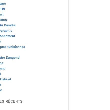
isme
-19
ert
aeton
du Paradis
ographie
ronnement
u
ues tunisiennes
stre Dangond
ma
nato
O
Gabriel
e
ce
LES RÉCENTS