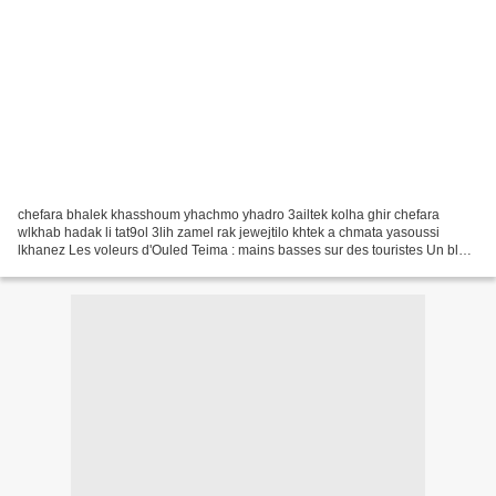
chefara bhalek khasshoum yhachmo yhadro 3ailtek kolha ghir chefara
wlkhab hadak li tat9ol 3lih zamel rak jewejtilo khtek a chmata yasoussi
lkhanez Les voleurs d'Ouled Teima : mains basses sur des touristes Un blog
ordurier établi par Abdellah Bounane...