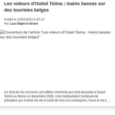
Les voleurs d'Ouled Teima : mains basses sur
des touristes belges
Publié le 31/07/2012 à 02:37
Par
Last Night in Orient
Ce récit de vie concerne une affaire criminelle qui s'est déroulée à Ouled
Teima au Maroc en décembre 2008. Une manipulation honteuse de
prédateur qui a brisé ma vie et celle de mon ex-compagnon. Dans la vie il
faut évidemment savoir un jour tourner la...