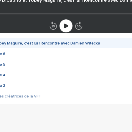
 DiCaprio et Tobey Maguire, c'est lui ! Rencontre avec Dam
bey Maguire, c'est lui ! Rencontre avec Damien Witecka
e 6
e 5
e 4
e 3
s créatrices de la VF !
e 2
e 1
e Mektoub My Love arrive enfin ! Rencontre avec Shaïn Boumedine et Sal