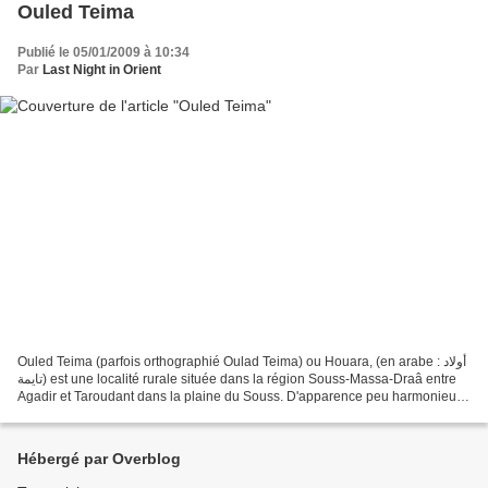
Ouled Teima
Publié le 05/01/2009 à 10:34
Par
Last Night in Orient
Ouled Teima (parfois orthographié Oulad Teima) ou Houara, (en arabe : أولاد
تايمة) est une localité rurale située dans la région Souss-Massa-Draâ entre
Agadir et Taroudant dans la plaine du Souss. D'apparence peu harmonieuse
à l'architecture anarchique...
Hébergé par Overblog