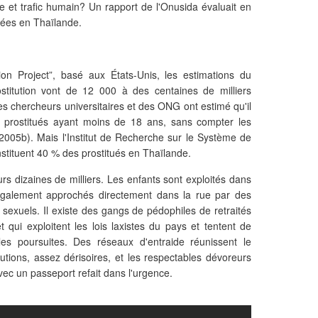
ie et trafic humain? Un rapport de l'Onusida évaluait en
uées en Thaïlande.
tion Project”, basé aux États-Unis, les estimations du
ostitution vont de 12 000 à des centaines de milliers
 chercheurs universitaires et des ONG ont estimé qu'il
le prostitués ayant moins de 18 ans, sans compter les
2005b). Mais l'Institut de Recherche sur le Système de
stituent 40 % des prostitués en Thaïlande.
rs dizaines de milliers. Les enfants sont exploités dans
également approchés directement dans la rue par des
sexuels. Il existe des gangs de pédophiles de retraités
t qui exploitent les lois laxistes du pays et tentent de
les poursuites. Des réseaux d'entraide réunissent le
utions, assez dérisoires, et les respectables dévoreurs
vec un passeport refait dans l'urgence.