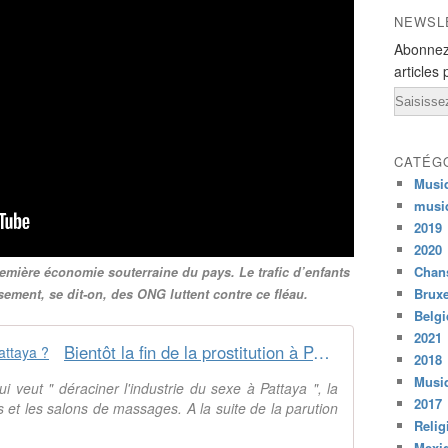
NEWSL
Abonnez
articles 
Email
CATÉG
Musi
musi
2019
2020
Chans
mière économie souterraine du pays. Le trafic d’enfants
Bruxe
ement, se dit-on, des ONG luttent contre ce fléau.
Belg
2021
Bientôt la fin de la prostitution à Pattaya ?
2018
Musiq
i veut " déraciner l'industrie du sexe à Pattaya ", la
2017
s et les salons de massages. A la suite de la parution
Relig
Mexi