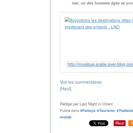
mer, où des hommes âgés se prom
Voir les commentaires
[Haut]
Rédigé par
Last Night in Orient
Publié dans
#Pattaya
,
#Tourisme
,
#Thaïlan
monde
R