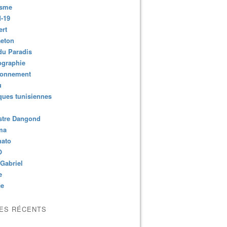
isme
-19
ert
es destinations dites touristiques des pays qui usent du tour
aeton
du Paradis
ographie
ronnement
u
ues tunisiennes
stre Dangond
ma
nato
O
Gabriel
e
ce
LES RÉCENTS