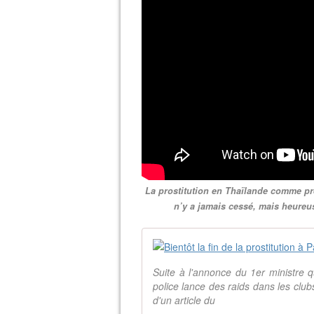
La prostitution en Thaïlande comme pre
n’y a jamais cessé, mais heureus
Suite à l'annonce du 1er ministre qu
police lance des raids dans les club
d'un article du