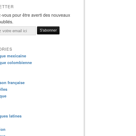
ETTER
-vous pour être averti des nouveaux
publiés.
ORIES
que mexicaine
que colombienne
on française
lles
ique
ues latines
ion
que