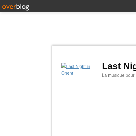
Last Nig
La musique pour la