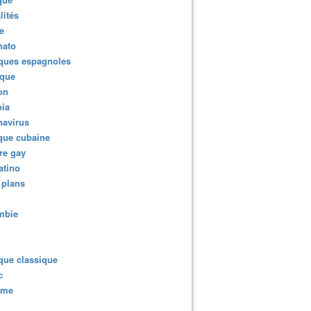
lités
e
nato
ques espagnoles
ique
ion
ia
navirus
que cubaine
re gay
atino
 plans
mbie
que classique
c
sme