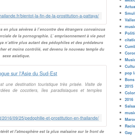
Actua
Smul
thailande.fr/bientot-la-fin-de-la-prostitution-a-pattaya/
Valle
musi
s en plus sévères à l’encontre des étrangers convaincus
Polit
rciale de la pornographie. L’ emprisonnement à vie peut
citat
ya n’attire plus autant des pédophiles et des prédateurs
Cumb
her et moins contrôlé, est devenu le nouveau temple du
Coro
sexe asiatique.
Musi
Cultu
ogue sur l'Asie du Sud-Est
pop l
Bons
 une destination touristique très prisée. Visite de
2015
rdées de cocotiers, îles paradisiaques et temples
Colo
2016
Salsa
musi
t/2016/09/25/pedophilie-et-prostitution-en-thailande/
Maro
Raci
érêt et l'atmosphère est la plus malsaine sur le front de
Gay