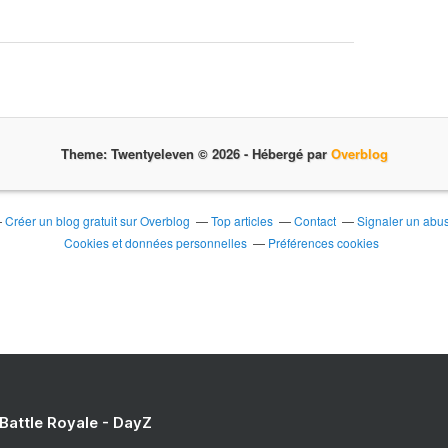
p
r
é
s
e
n
t
Theme: Twentyeleven © 2026 -
Hébergé par
Overblog
e
l
e
s
Créer un blog gratuit sur Overblog
Top articles
Contact
Signaler un abu
d
Cookies et données personnelles
Préférences cookies
e
s
t
i
n
a
t
i
o
 Battle Royale - DayZ
n