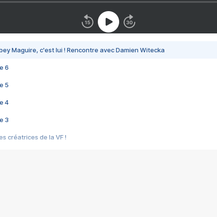
bey Maguire, c'est lui ! Rencontre avec Damien Witecka
e 6
e 5
e 4
e 3
s créatrices de la VF !
e 2
e 1
e Mektoub My Love arrive enfin ! Rencontre avec Shaïn Boumedine et Sal
i : après Toni en famille