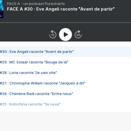
FACE A - un podcast Purecharts
FACE A #30 : Eve Angeli raconte "Avant de partir"
#30 : Eve Angeli raconte "Avant de partir"
#29 : MC Solaar raconte "Bouge de là"
28 : Lorie raconte "Je vais vite"
#27 : Christophe Willem raconte "Jacques a dit"
#26 : Chimène Badi raconte "Entre nous"
#25 : Indochine raconte "3e sexe"
#24 : Zaho raconte "C'est chelou"
#23 : Patrick Bruel raconte "Au café des délices"