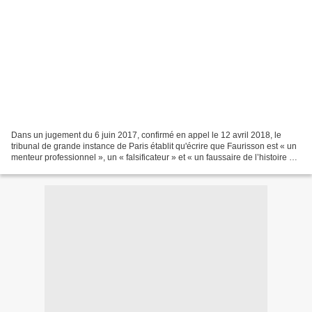
Dans un jugement du 6 juin 2017, confirmé en appel le 12 avril 2018, le
tribunal de grande instance de Paris établit qu'écrire que Faurisson est « un
menteur professionnel », un « falsificateur » et « un faussaire de l’histoire »
est conforme à la vérité. L'humour...