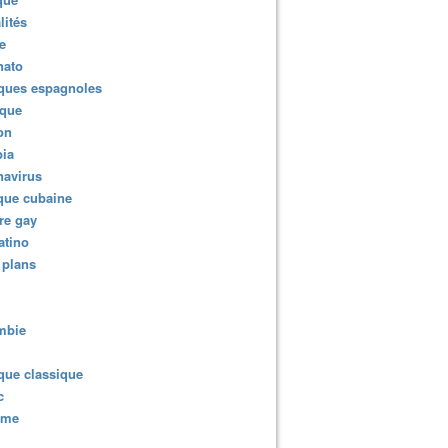
lités
e
nato
ques espagnoles
ique
ion
ia
navirus
que cubaine
re gay
atino
 plans
mbie
que classique
c
sme