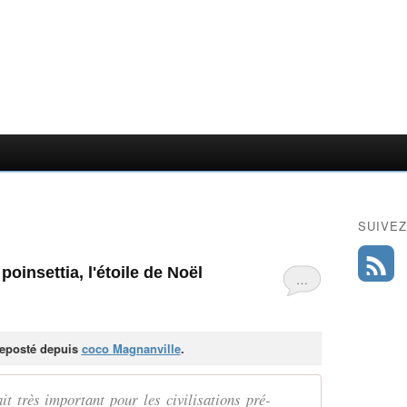
SUIVEZ
oinsettia, l'étoile de Noël
…
 reposté depuis
coco Magnanville
.
it très important pour les civilisations pré-