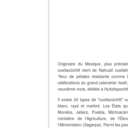
Originaire du Mexique, plus précis
cuetlaxóchitl vient de Nahuatl cuetlahu
"fleur de pétales résistants comme le
célébrations du grand calendrier festif
neuvième mois, dédiée à Huitzilopochtl
Il existe 20 types de "cuetlaxóchitl" o
blanc, rayé et marbré. Les États qui
Morelos, Jalisco, Puebla, Michoacá
ministère de l'Agriculture, de l'É
l'Alimentation (Sagarpa). Parmi les pe