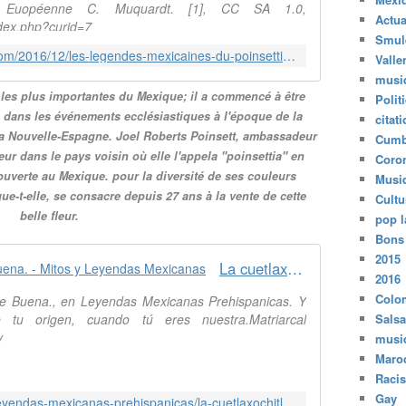
airie Euopéenne C. Muquardt. [1], CC SA 1.0,
Actua
dex.php?curid=7
Smul
http://cocomagnanville.over-blog.com/2016/12/les-legendes-mexicaines-du-poinsettia-l-etoile-de-noel.html
Valle
musi
 les plus importantes du Mexique; il a commencé à être
Polit
 dans les événements ecclésiastiques à l'époque de la
citat
 la Nouvelle-Espagne. Joel Roberts Poinsett, ambassadeur
Cumb
ur dans le pays voisin où elle l'appela "poinsettia" en
Coro
uverte au Mexique. pour la diversité de ses couleurs
Musi
que-t-elle, se consacre depuis 27 ans à la vente de cette
Cultu
belle fleur.
pop l
Bons
2015
La cuetlaxóchitl, Flor de Noche Buena. - Mitos y Leyendas Mexicanas
2016
Colo
che Buena., en Leyendas Mexicanas Prehispanicas. Y
e tu origen, cuando tú eres nuestra.Matriarcal
Salsa
y
musi
Maro
Raci
Gay
http://www.mitos-mexicanos.com/leyendas-mexicanas-prehispanicas/la-cuetlaxochitl-flor-de-noche-buena.html