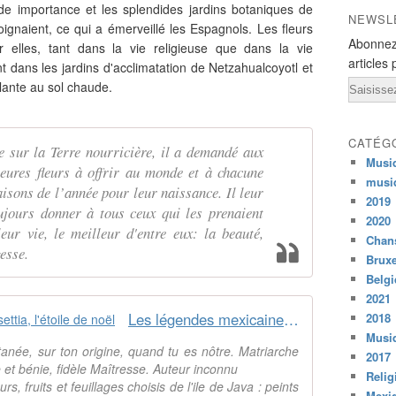
nde importance et les splendides jardins botaniques de
NEWSL
gnaient, ce qui a émerveillé les Espagnols. Les fleurs
Abonnez
 elles, tant dans la vie religieuse que dans la vie
articles 
nt dans les jardins d'acclimatation de Netzahualcoyotl et
Email
plante au sol chaude.
CATÉG
 sur la Terre nourricière, il a demandé aux
Musi
leures fleurs à offrir au monde et à chacune
musi
aisons de l’année pour leur naissance. Il leur
2019
jours donner à tous ceux qui les prenaient
2020
eur vie, le meilleur d'entre eux: la beauté,
Chans
esse.
Bruxe
Belg
2021
Les légendes mexicaines du poinsettia, l'étoile de noël
2018
Musiq
ntanée, sur ton origine, quand tu es nôtre. Matriarche
2017
e et bénie, fidèle Maîtresse. Auteur inconnu
Relig
 fruits et feuillages choisis de l'ile de Java : peints
Mexi