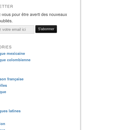
ETTER
-vous pour être averti des nouveaux
publiés.
ORIES
que mexicaine
que colombienne
on française
lles
ique
ues latines
ion
que