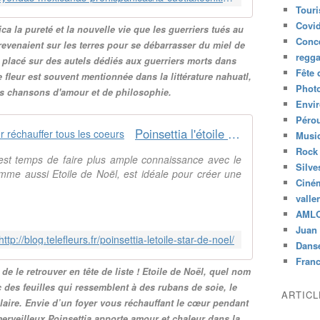
Tour
Covid
a la pureté et la nouvelle vie que les guerriers tués au
Conc
revenaient sur les terres pour se débarrasser du miel de
regg
st placé sur des autels dédiés aux guerriers morts dans
Fête 
le fleur est souvent mentionnée dans la littérature nahuatl,
Phot
les chansons d'amour et de philosophie.
Envi
Péro
Poinsettia l'étoile star de Noël pour réchauffer tous les coeurs
Musiq
Rock
l est temps de faire plus ample connaissance avec le
Silve
omme aussi Etoile de Noël, est idéale pour créer une
Ciné
valle
AML
Juan 
http://blog.telefleurs.fr/poinsettia-letoile-star-de-noel/
Dans
Fran
e le retrouver en tête de liste ! Etoile de Noël, quel nom
des feuilles qui ressemblent à des rubans de soie, le
ARTIC
laire. Envie d’un foyer vous réchauffant le cœur pendant
merveilleux Poinsettia apporte amour et chaleur dans la