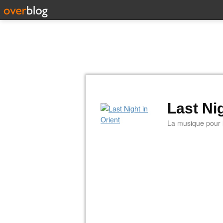
Last Nig
La musique pour la