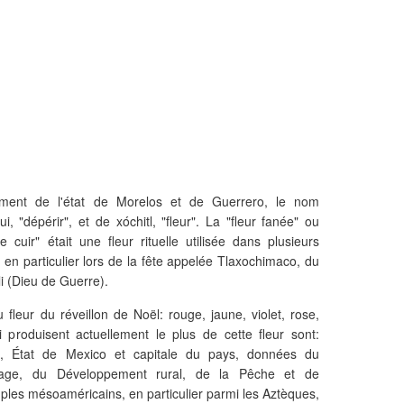
ément de l'état de Morelos et de Guerrero, le nom
i, "dépérir", et de xóchitl, "fleur". La "fleur fanée" ou
 cuir" était une fleur rituelle utilisée dans plusieurs
, en particulier lors de la fête appelée Tlaxochimaco, du
i (Dieu de Guerre).
u fleur du réveillon de Noël: rouge, jaune, violet, rose,
 produisent actuellement le plus de cette fleur sont:
n, État de Mexico et capitale du pays, données du
levage, du Développement rural, de la Pêche et de
uples mésoaméricains, en particulier parmi les Aztèques,