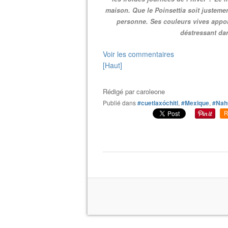
maison. Que le Poinsettia soit justemen
personne. Ses couleurs vives apporte
déstressant dan
Voir les commentaires
[Haut]
Rédigé par
caroleone
Publié dans
#cuetlaxóchitl
,
#Mexique
,
#Nah
R