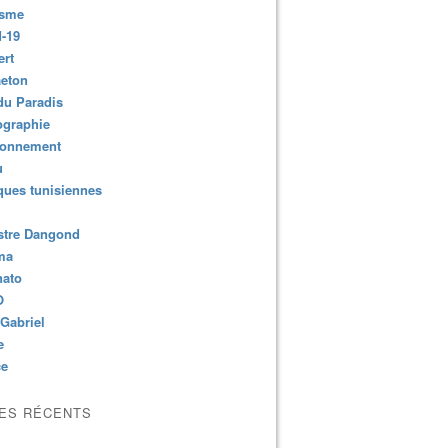
isme
-19
ert
aeton
du Paradis
ographie
ronnement
u
ues tunisiennes
stre Dangond
ma
nato
O
Gabriel
e
ce
LES RÉCENTS