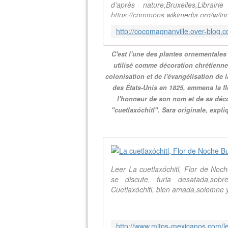
d'après nature,Bruxelles,Libr
https://commons.wikimedia.org/w/in
C'est l'une des plantes ornementales
utilisé comme décoration chrétienne
colonisation et de l'évangélisation de
des États-Unis en 1825, emmena la fle
l'honneur de son nom et de sa déco
"cuetlaxóchitl". Sara originale, expli
Leer La cuetlaxóchitl, Flor de No
se discute, furia desatada,sobr
Cuetlaxóchitl, bien amada,solemne 