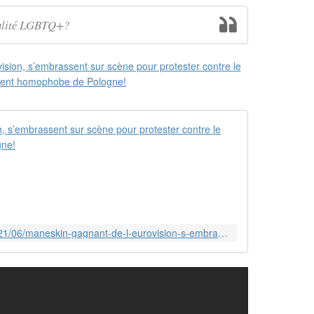
galité LGBTQ+?
Måneskin, ga
A
v
e
c
s
o
http://lgbtculture.over-blog.com/2021/06/maneskin-gagnant-de-l-eurovision-s-embrassent-sur-scene-pour-protester-contre-le-gouvernement-homophobe-de-pologne.html
n
i
n
s
o
l