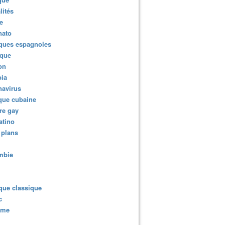
lités
e
nato
ques espagnoles
ique
ion
ia
navirus
que cubaine
re gay
atino
 plans
mbie
que classique
c
sme