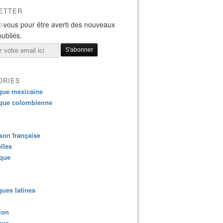
ETTER
-vous pour être averti des nouveaux
publiés.
ORIES
que mexicaine
que colombienne
es médias LGBT ont pris note du baiser entre Damiano et Thom
on française
lles
ique
ues latines
ion
que