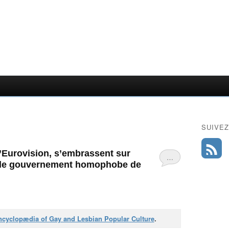
SUIVEZ
’Eurovision, s’embrassent sur
…
e le gouvernement homophobe de
cyclopædia of Gay and Lesbian Popular Culture
.