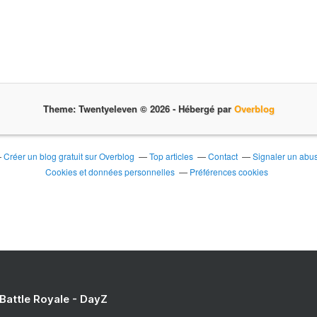
l
l
i
l
e
e
n
c
a
h
p
a
r
c
o
Theme: Twentyeleven © 2026 -
Hébergé par
Overblog
u
f
n
i
à
t
ê
é
Créer un blog gratuit sur Overblog
Top articles
Contact
Signaler un abu
t
d
Cookies et données personnelles
Préférences cookies
r
e
e
s
l
o
i
n
b
p
r
a
e
s
.
s
D
a
 Battle Royale - DayZ
a
g