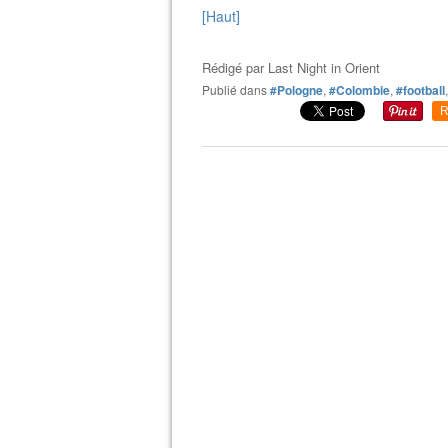
[Haut]
Rédigé par
Last Night in Orient
Publié dans
#Pologne
,
#Colombie
,
#football
R