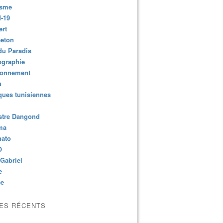
isme
-19
ert
aeton
du Paradis
ographie
ronnement
u
ues tunisiennes
stre Dangond
ma
nato
O
Gabriel
e
ce
LES RÉCENTS