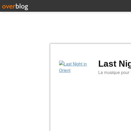
Last Nig
La musique pour la