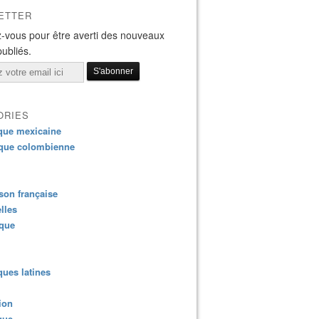
ETTER
-vous pour être averti des nouveaux
publiés.
ORIES
que mexicaine
que colombienne
on française
lles
ique
ues latines
ion
que