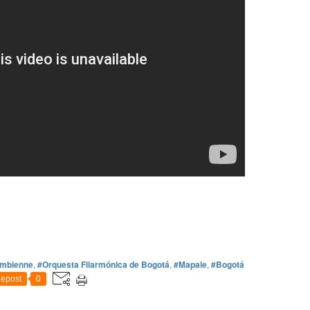
ombienne
,
#Orquesta Filarmónica de Bogotá
,
#Mapale
,
#Bogotá
epost
0