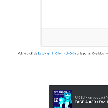
Voir le profil de
Last Night in Orient - LNO ©
sur le portail Overblog
FACE A - un podcast 
FACE A #30 : Eve A