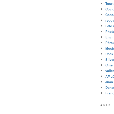
Tour
Covid
Conc
regg
Fête 
Phot
Envi
Péro
Musiq
Rock
Silve
Ciné
valle
AML
Juan 
Dans
Fran
ARTIC