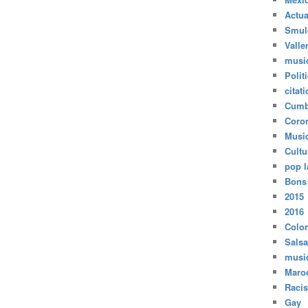
Actua
Smul
Valle
musi
Polit
citat
Cumb
Coro
Musi
Cultu
pop l
Bons
2015
2016
Colo
Salsa
musi
Maro
Raci
Gay