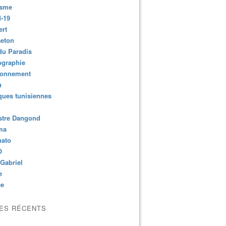
isme
-19
ert
aeton
du Paradis
ographie
ronnement
u
ues tunisiennes
stre Dangond
ma
nato
O
Gabriel
e
ce
LES RÉCENTS