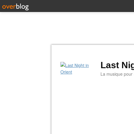
Last Nig
La musique pour la