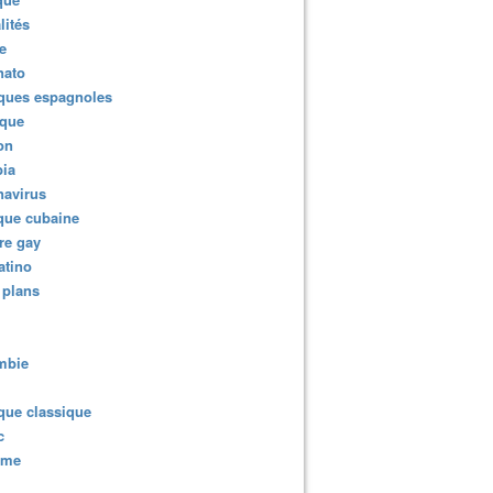
lités
e
nato
ques espagnoles
ique
ion
ia
navirus
que cubaine
re gay
atino
 plans
mbie
que classique
c
sme