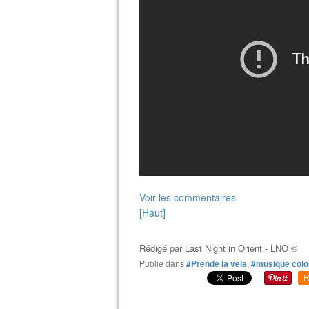
Voir les commentaires
[Haut]
Rédigé par
Last Night in Orient - LNO ©
Publié dans
#Prende la vela
,
#musique col
R