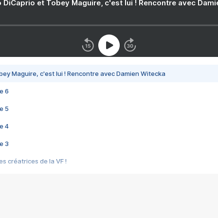
 DiCaprio et Tobey Maguire, c'est lui ! Rencontre avec Dam
bey Maguire, c'est lui ! Rencontre avec Damien Witecka
e 6
e 5
e 4
e 3
s créatrices de la VF !
e 2
e 1
e Mektoub My Love arrive enfin ! Rencontre avec Shaïn Boumedine et Sal