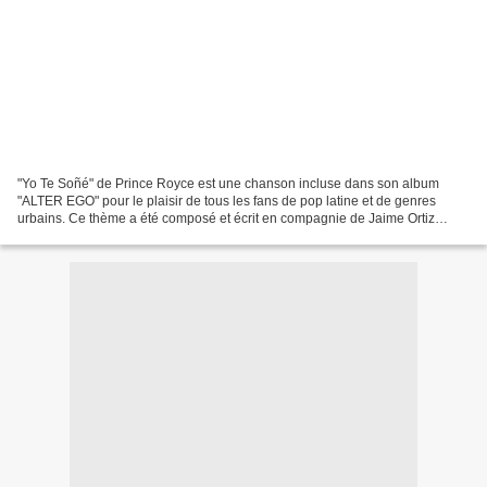
"Yo Te Soñé" de Prince Royce est une chanson incluse dans son album
"ALTER EGO" pour le plaisir de tous les fans de pop latine et de genres
urbains. Ce thème a été composé et écrit en compagnie de Jaime Ortiz
Burgos , David Alvarez et Ricardo Jiménez...