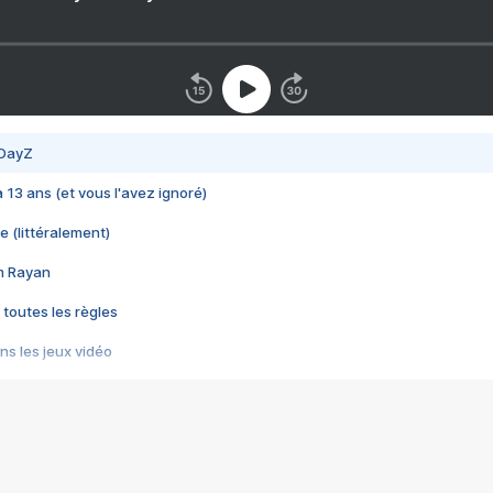
 DayZ
 a 13 ans (et vous l'avez ignoré)
e (littéralement)
im Rayan
 toutes les règles
s les jeux vidéo
us choquant de Rockstar ? - Le scandale BULLY
e plus moche de Steam
du RÊVE tourne au CAUCHEMAR