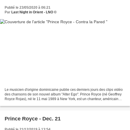
Publié le 23/05/2020 à 06:21
Par
Last Night in Orient - LNO ©
Le musicien d'origine dominicaine publie ces derniers jours des clips vidéo
des chansons de son nouvel album "Alter Ego". Prince Royce (né Geoffrey
Royce Rojas), né le 11 mai 1989 à New York, est un chanteur, américain
d'origine dominicaine, de bachata...
Prince Royce - Dec. 21
Publié le 21/12/2019 à 13:54