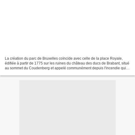
La création du parc de Bruxelles coïncide avec celle de la place Royale,
édifiée à partir de 1775 sur les ruines du château des ducs de Brabant, situé
au sommet du Coudenberg et appelé communément depuis l'incendie qui la
ravagé en 1731, « l'Ancienne...