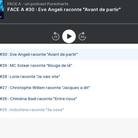
FACE A - un podcast Purecharts
FACE A #30 : Eve Angeli raconte "Avant de partir"
#30 : Eve Angeli raconte "Avant de partir"
#29 : MC Solaar raconte "Bouge de là"
28 : Lorie raconte "Je vais vite"
#27 : Christophe Willem raconte "Jacques a dit"
#26 : Chimène Badi raconte "Entre nous"
#25 : Indochine raconte "3e sexe"
#24 : Zaho raconte "C'est chelou"
#23 : Patrick Bruel raconte "Au café des délices"