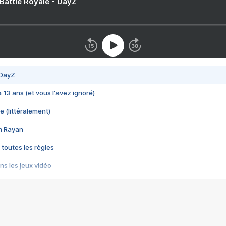
 Battle Royale - DayZ
 DayZ
 a 13 ans (et vous l'avez ignoré)
e (littéralement)
im Rayan
 toutes les règles
s les jeux vidéo
us choquant de Rockstar ? - Le scandale BULLY
e plus moche de Steam
du RÊVE tourne au CAUCHEMAR