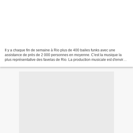
Il y a chaque fin de semaine à Rio plus de 400 bailes funks avec une
assistance de près de 2 000 personnes en moyenne. C'est la musique la
plus représentative des favelas de Rio. La production musicale est d'environ
50 morceaux ou versions par semaine. Arrivé...