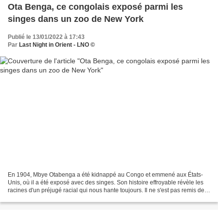
Ota Benga, ce congolais exposé parmi les
singes dans un zoo de New York
Publié le 13/01/2022 à 17:43
Par
Last Night in Orient - LNO ©
En 1904, Mbye Otabenga a été kidnappé au Congo et emmené aux États-
Unis, où il a été exposé avec des singes. Son histoire effroyable révèle les
racines d'un préjugé racial qui nous hante toujours. Il ne s'est pas remis de
ce traumatisme et est mort de...