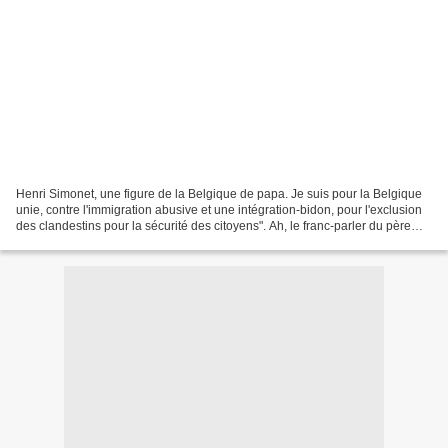
Henri Simonet, une figure de la Belgique de papa. Je suis pour la Belgique
unie, contre l'immigration abusive et une intégration-bidon, pour l'exclusion
des clandestins pour la sécurité des citoyens". Ah, le franc-parler du père
Simonet ! "J'ai trop voyagé...