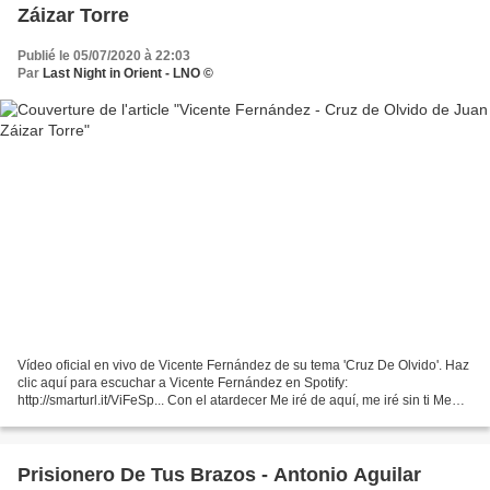
Záizar Torre
Publié le 05/07/2020 à 22:03
Par
Last Night in Orient - LNO ©
Vídeo oficial en vivo de Vicente Fernández de su tema 'Cruz De Olvido'. Haz
clic aquí para escuchar a Vicente Fernández en Spotify:
http://smarturl.it/ViFeSp... Con el atardecer Me iré de aquí, me iré sin ti Me
alejaré de ti Con un dolor, dentro de mí...
Prisionero De Tus Brazos - Antonio Aguilar