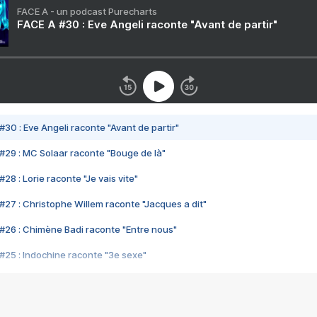
FACE A - un podcast Purecharts
FACE A #30 : Eve Angeli raconte "Avant de partir"
#30 : Eve Angeli raconte "Avant de partir"
#29 : MC Solaar raconte "Bouge de là"
28 : Lorie raconte "Je vais vite"
#27 : Christophe Willem raconte "Jacques a dit"
#26 : Chimène Badi raconte "Entre nous"
#25 : Indochine raconte "3e sexe"
#24 : Zaho raconte "C'est chelou"
#23 : Patrick Bruel raconte "Au café des délices"