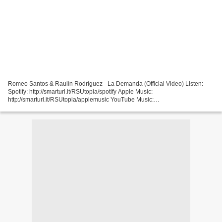
Romeo Santos & Raulín Rodríguez - La Demanda (Official Video) Listen:
Spotify: http://smarturl.it/RSUtopia/spotify Apple Music:
http://smarturl.it/RSUtopia/applemusic YouTube Music:
http://smarturl.it/RSUtopia/youtube Google Play:
http://smarturl.it/RSUtopia/googleplay...