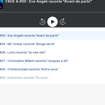
FACE A #30 : Eve Angeli raconte "Avant de partir"
#30 : Eve Angeli raconte "Avant de partir"
#29 : MC Solaar raconte "Bouge de là"
28 : Lorie raconte "Je vais vite"
#27 : Christophe Willem raconte "Jacques a dit"
#26 : Chimène Badi raconte "Entre nous"
#25 : Indochine raconte "3e sexe"
#24 : Zaho raconte "C'est chelou"
#23 : Patrick Bruel raconte "Au café des délices"
#22 : Kyo raconte "Le chemin"