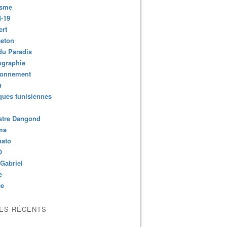
isme
-19
ert
aeton
du Paradis
ographie
ronnement
u
ues tunisiennes
stre Dangond
ma
nato
O
Gabriel
e
ce
LES RÉCENTS