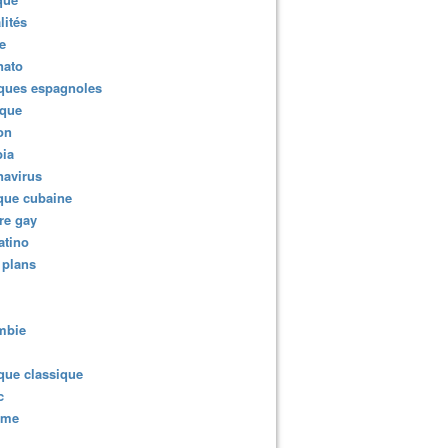
lités
e
nato
ques espagnoles
ique
ion
ia
navirus
que cubaine
re gay
atino
 plans
mbie
que classique
c
sme