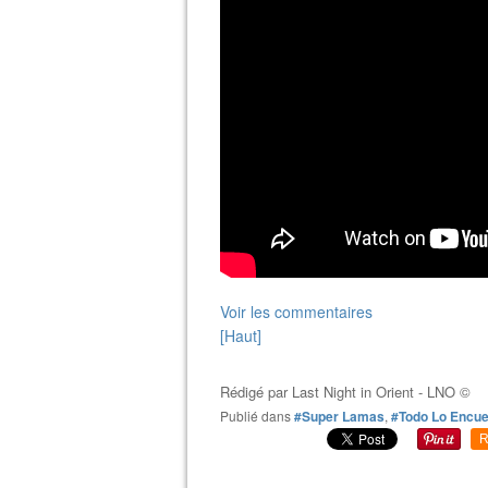
Voir les commentaires
[Haut]
Rédigé par
Last Night in Orient - LNO ©
Publié dans
#Super Lamas
,
#Todo Lo Encue
R