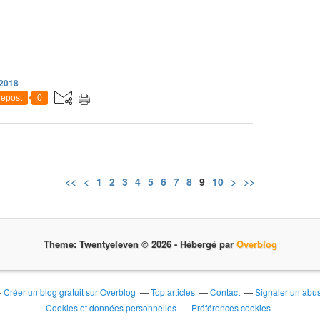
2018
epost
0
<<
<
1
2
3
4
5
6
7
8
9
10
>
>>
Theme: Twentyeleven © 2026 -
Hébergé par
Overblog
Créer un blog gratuit sur Overblog
Top articles
Contact
Signaler un abu
Cookies et données personnelles
Préférences cookies