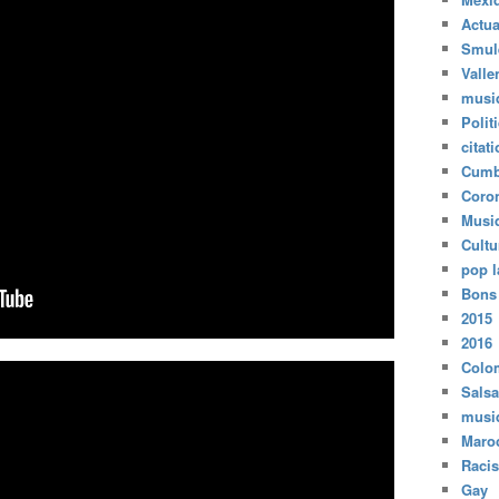
Actua
Smul
Valle
musi
Polit
citat
Cumb
Coro
Musi
Cultu
pop l
Bons
2015
2016
Colo
Salsa
musi
Maro
Raci
Gay