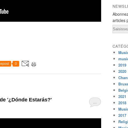
NEWSL
Abonnez
articles 
Email
CATÉG
Musi
musi
epost
0
2019
2020
Chans
Bruxe
Belg
2021
 de '¿Dónde Estarás?'
…
2018
Musiq
2017
Relig
Mexi