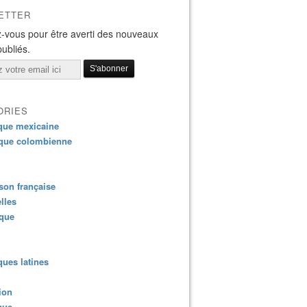
ETTER
-vous pour être averti des nouveaux
publiés.
ORIES
que mexicaine
que colombienne
on française
lles
ique
ues latines
ion
que