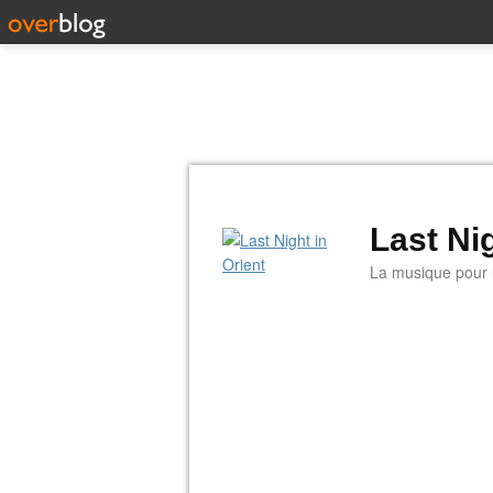
Last Nig
La musique pour la