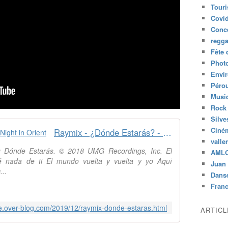
Tour
Covid
Conc
regg
Fête 
Phot
Envi
Péro
Musiq
Rock
Silve
Ciné
Raymix - ¿Dónde Estarás? - Last Night in Orient
valle
g Dónde Estarás. © 2018 UMG Recordings, Inc. El
AML
 nada de ti El mundo vuelta y vuelta y yo Aquí
Juan 
...
Dans
Fran
be.over-blog.com/2019/12/raymix-donde-estaras.html
ARTIC