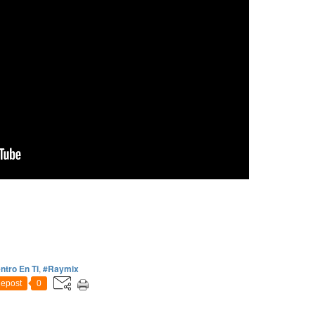
ntro En Ti
,
#Raymix
epost
0