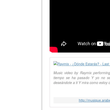
Music video by Raymix performin
tiempo se ha pasado Y yo no sé
deseándote a ti Y mira como estoy c
http://musique.ara