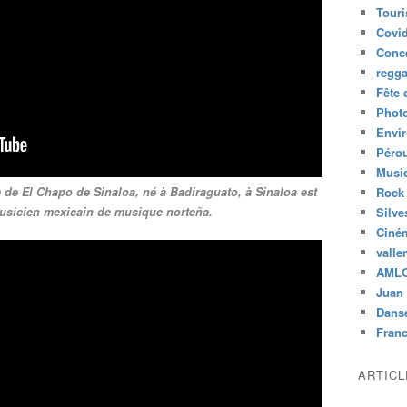
Tour
Covid
Conc
regg
Fête 
Phot
Envi
Péro
Musiq
 de El Chapo de Sinaloa, né à Badiraguato, à Sinaloa est
Rock
usicien mexicain de musique norteña.
Silve
Ciné
valle
AML
Juan 
Dans
Fran
ARTIC