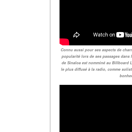
Connu aussi pour ses aspects de charme
popularité lors de ses passages dans 
de Sinaloa est nomminé au Billboard L
le plus diffusé à la radio, comme solis
bonheu