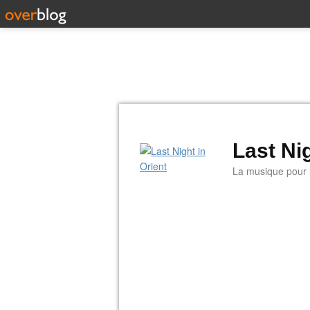
Last Nig
La musique pour la