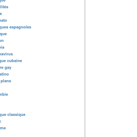
lités
e
nato
ques espagnoles
ique
ion
ia
navirus
que cubaine
re gay
atino
 plans
mbie
que classique
c
sme