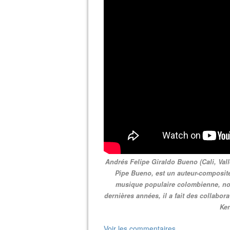
Andrés Felipe Giraldo Bueno (Cali, Val
Pipe Bueno, est un auteur-composite
musique populaire colombienne, nor
dernières années, il a fait des collabor
Ken
Voir les commentaires