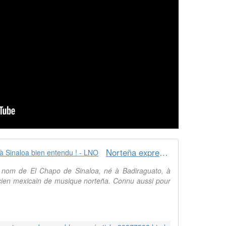
Norteña express avec El Chapo...à Sinaloa bien entendu ! - LNO
e nom de El Chapo de Sinaloa, né à Badiraguato, à
cien mexicain de musique norteña. Connu aussi pour