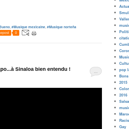
Actua
Smul
Valle
musi
 Bueno
,
#Musique mexicaine
,
#Musique norteña
Polit
epost
0
citat
Cumb
Coro
Musi
Cultu
o...à Sinaloa bien entendu !
pop l
…
Bons
2015
Colo
2016
Salsa
musi
Maro
Raci
Gay