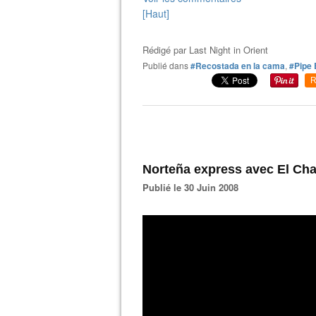
[Haut]
Rédigé par
Last Night in Orient
Publié dans
#Recostada en la cama
,
#Pipe
R
Norteña express avec El Chap
Publié le 30 Juin 2008