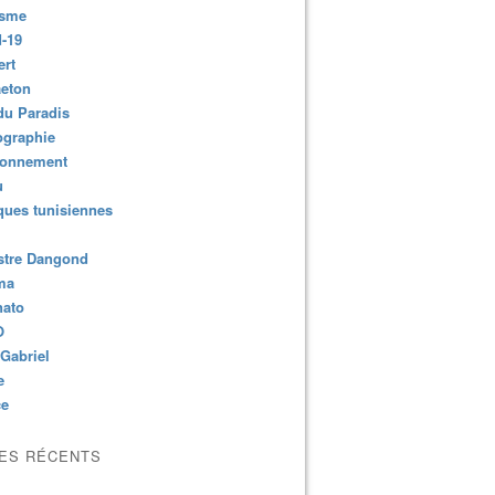
isme
-19
ert
aeton
du Paradis
ographie
ronnement
u
ues tunisiennes
stre Dangond
ma
nato
O
Gabriel
e
ce
LES RÉCENTS