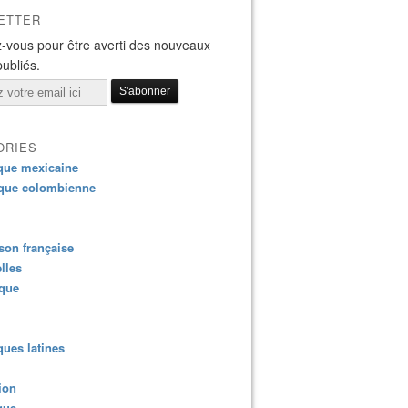
ETTER
-vous pour être averti des nouveaux
publiés.
ORIES
que mexicaine
que colombienne
on française
lles
ique
ues latines
ion
que