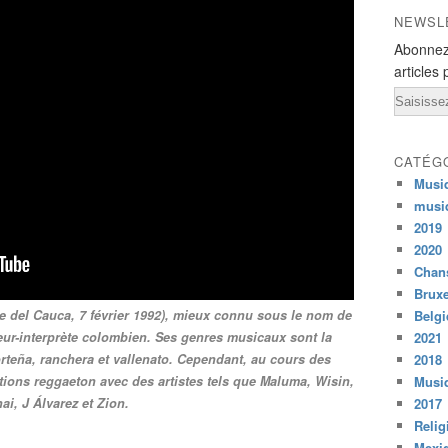
NEWSL
Abonnez
articles 
Email
CATÉG
Musi
musi
2019
2020
Chans
Bruxe
le del Cauca, 7 février 1992), mieux connu sous le nom de
Belg
ur-interprète colombien. Ses genres musicaux sont la
2021
teña, ranchera et vallenato. Cependant, au cours des
2018
ations reggaeton avec des artistes tels que Maluma, Wisin,
Musiq
ai, J Álvarez et Zion.
2017
Relig
Mexi