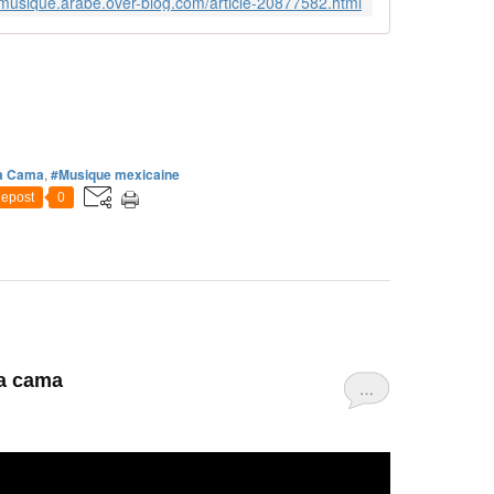
//musique.arabe.over-blog.com/article-20877582.html
a Cama
,
#Musique mexicaine
epost
0
la cama
…