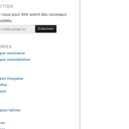
ETTER
ende a sus fans con la película "X" que incluye 3 cancione
-vous pour être averti des nouveaux
publiés.
ORIES
que mexicaine
que colombienne
on française
lles
ique
ues latines
ion
que