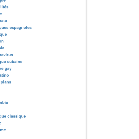
lités
e
nato
ques espagnoles
ique
ion
ia
navirus
que cubaine
re gay
atino
 plans
mbie
que classique
c
sme