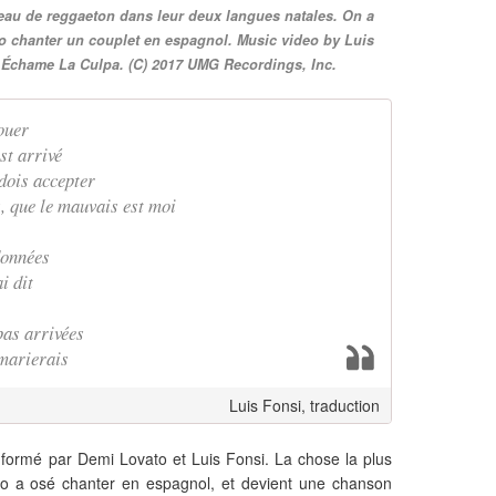
l
eau de reggaeton dans leur deux langues natales. On a
,
o chanter un couplet en espagnol. Music video by Luis
d
 Échame La Culpa. (C) 2017 UMG Recordings, Inc.
e
l
c
vouer
u
st arrivé
a
 dois accepter
l
, que le mauvais est moi
t
a
m
 données
b
i dit
i
é
pas arrivées
n
 marierais
d
i
o
Luis Fonsi, traduction
a
c
 formé par Demi Lovato et Luis Fonsi. La chose la plus
o
o a osé chanter en espagnol, et devient une chanson
n