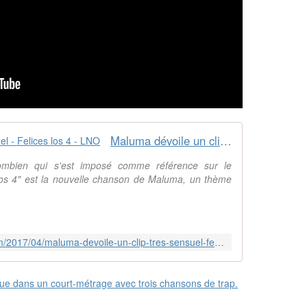
Maluma dévoile un clip très sensuel - Felices los 4 - LNO
ombien qui s'est imposé comme référence sur le
 los 4" est la nouvelle chanson de Maluma, un thème
http://musique.arabe.over-blog.com/2017/04/maluma-devoile-un-clip-tres-sensuel-felices-los-4.html