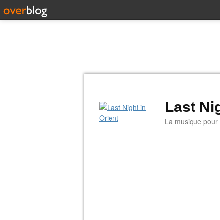
Last Nig
La musique pour la