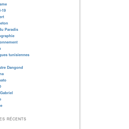
isme
-19
ert
aeton
du Paradis
ographie
ronnement
u
ues tunisiennes
stre Dangond
ma
nato
O
Gabriel
e
ce
LES RÉCENTS