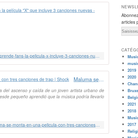
NEWSL
Maluma sorpr
Abonnez
M
articles 
a
Email
l
u
m
CATÉG
a
http://www.ipauta.com/maluma-sorprende-fans-la-pelicula-x-incluye-3-canciones-nuevas/
Musi
h
musi
a
2019
l
a
2020
Maluma se monta en una película con tres canciones de trap | Shock
n
Chans
z
ia del ascenso y caída de un joven artista urbano de
Bruxe
a
desde pequeño aprendió que la música podría llevarlo
Belg
d
2021
o
2018
u
Musiq
n
2017
https://www.shock.co/musica/maluma-se-monta-en-una-pelicula-con-tres-canciones-de-trap
c
Relig
o
Mexi