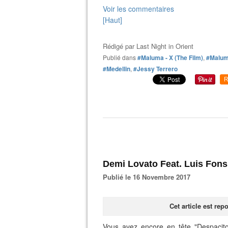
Voir les commentaires
[Haut]
Rédigé par
Last Night in Orient
Publié dans
#Maluma - X (The Film)
,
#Malu
#Medellin
,
#Jessy Terrero
R
Demi Lovato Feat. Luis Fons
Publié le 16 Novembre 2017
Cet article est re
Vous avez encore en tête "Despacito"