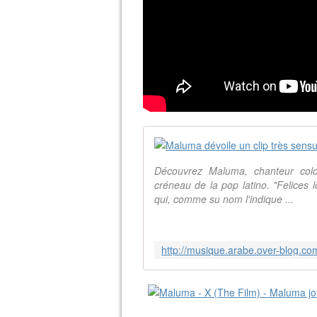
Découvrez Maluma, chanteur col
créneau de la pop latino. "Felices
qui, comme su nom l'indique ...