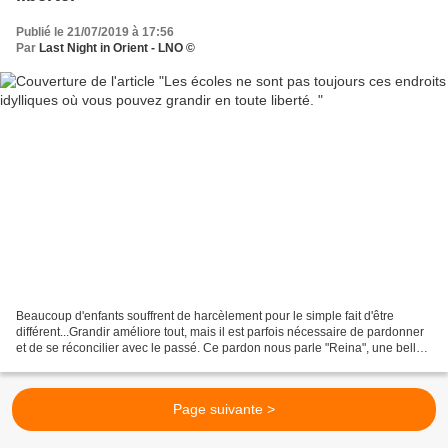
Publié le 21/07/2019 à 17:56
Par
Last Night in Orient - LNO ©
Beaucoup d'enfants souffrent de harcèlement pour le simple fait d'être
différent...Grandir améliore tout, mais il est parfois nécessaire de pardonner
et de se réconcilier avec le passé. Ce pardon nous parle "Reina", une belle
ballade du groupe Miss Caffeina....
Page suivante >