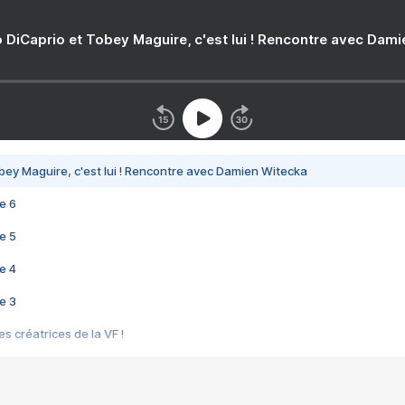
 DiCaprio et Tobey Maguire, c'est lui ! Rencontre avec Dam
bey Maguire, c'est lui ! Rencontre avec Damien Witecka
e 6
e 5
e 4
e 3
s créatrices de la VF !
e 2
e 1