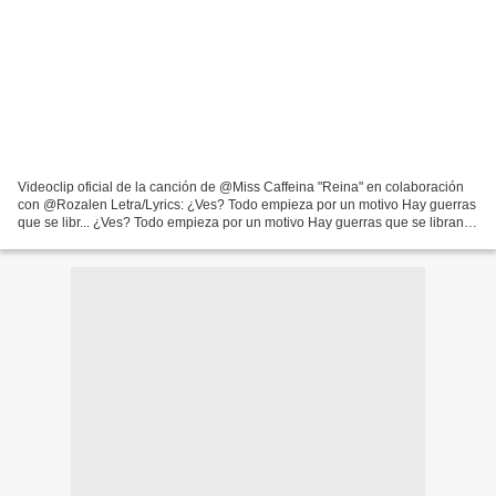
Videoclip oficial de la canción de @Miss Caffeina "Reina" en colaboración
con @Rozalen Letra/Lyrics: ¿Ves? Todo empieza por un motivo Hay guerras
que se libr... ¿Ves? Todo empieza por un motivo Hay guerras que se libran
solo Y en esta me toca volver Allí,...