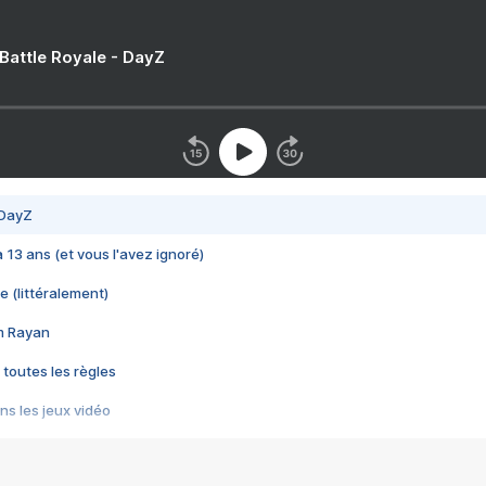
 Battle Royale - DayZ
 DayZ
 a 13 ans (et vous l'avez ignoré)
e (littéralement)
im Rayan
 toutes les règles
s les jeux vidéo
us choquant de Rockstar ? - Le scandale BULLY