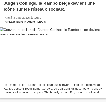
Jurgen Conings, le Rambo belge devient une
icône sur les réseaux sociaux.
Publié le 21/05/2021 à 02:55
Par
Last Night in Orient - LNO ©
Le “Rambo belge” fait la Une des journaux à travers le monde. Le nouveau
Rambo est sorti 100% Belge. Corporal Jurgen Conings deserted on Monday
having stolen several weapons The heavily-armed 46-year-old is believed to
be hiding in a national park Minister...