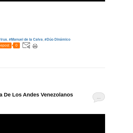
irus
,
#Manuel de la Calva
,
#Dúo Dinámico
epost
0
na De Los Andes Venezolanos
…