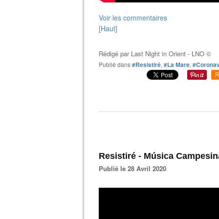
Voir les commentaires
[Haut]
Rédigé par
Last Night in Orient - LNO ©
Publié dans
#Resistiré
,
#La Mare
,
#Coronav
R
Resistiré - Música Campesi
Publié le 28 Avril 2020