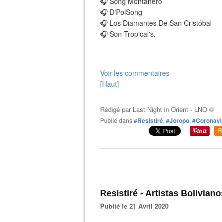
🎧 Song Montañero
🎧 D'PolSong
🎧 Los Diamantes De San Cristóbal
🎧 Son Tropical's.
Voir les commentaires
[Haut]
Rédigé par
Last Night in Orient - LNO ©
Publié dans
#Resistiré
,
#Joropo
,
#Coronavi
R
Resistiré - Artistas Bolivian
Publié le 21 Avril 2020