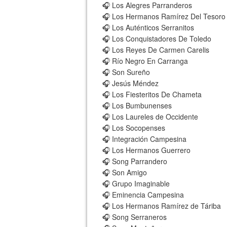
🎧 Los Alegres Parranderos
🎧 Los Hermanos Ramírez Del Tesoro
🎧 Los Auténticos Serranitos
🎧 Los Conquistadores De Toledo
🎧 Los Reyes De Carmen Carelis
🎧 Río Negro En Carranga
🎧 Son Sureño
🎧 Jesús Méndez
🎧 Los Fiesteritos De Chameta
🎧 Los Bumbunenses
🎧 Los Laureles de Occidente
🎧 Los Socopenses
🎧 Integración Campesina
🎧 Los Hermanos Guerrero
🎧 Song Parrandero
🎧 Son Amigo
🎧 Grupo Imaginable
🎧 Eminencia Campesina
🎧 Los Hermanos Ramírez de Táriba
🎧 Song Serraneros