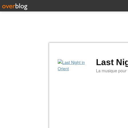
Last Nig
La musique pour la