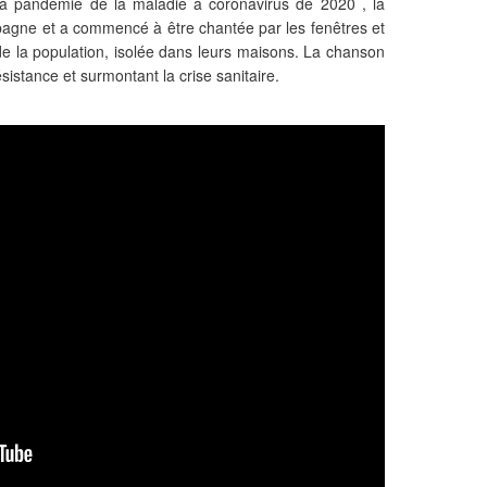
la pandémie de la maladie à coronavirus de 2020 , la
agne et a commencé à être chantée par les fenêtres et
de la population, isolée dans leurs maisons. La chanson
istance et surmontant la crise sanitaire.