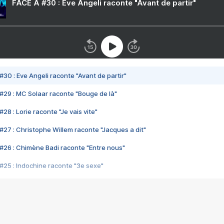
FACE A #30 : Eve Angeli raconte "Avant de partir"
#30 : Eve Angeli raconte "Avant de partir"
#29 : MC Solaar raconte "Bouge de là"
28 : Lorie raconte "Je vais vite"
#27 : Christophe Willem raconte "Jacques a dit"
#26 : Chimène Badi raconte "Entre nous"
#25 : Indochine raconte "3e sexe"
#24 : Zaho raconte "C'est chelou"
#23 : Patrick Bruel raconte "Au café des délices"
#22 : Kyo raconte "Le chemin"