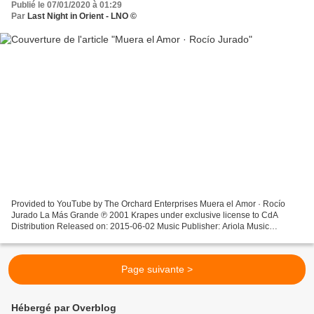
Publié le 07/01/2020 à 01:29
Par
Last Night in Orient - LNO ©
Provided to YouTube by The Orchard Enterprises Muera el Amor · Rocío
Jurado La Más Grande ℗ 2001 Krapes under exclusive license to CdA
Distribution Released on: 2015-06-02 Music Publisher: Ariola Music
Publisher: Nova Auto-generated by YouTube. Muera...
Page suivante >
Hébergé par Overblog