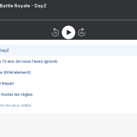
 Battle Royale - DayZ
 DayZ
 a 13 ans (et vous l'avez ignoré)
e (littéralement)
im Rayan
 toutes les règles
s les jeux vidéo
us choquant de Rockstar ? - Le scandale BULLY
e plus moche de Steam