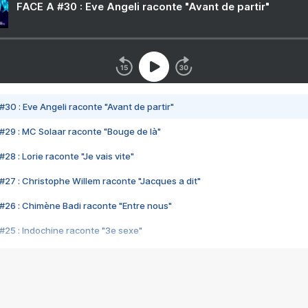
FACE A #30 : Eve Angeli raconte "Avant de partir"
#30 : Eve Angeli raconte "Avant de partir"
#29 : MC Solaar raconte "Bouge de là"
28 : Lorie raconte "Je vais vite"
#27 : Christophe Willem raconte "Jacques a dit"
#26 : Chimène Badi raconte "Entre nous"
#25 : Indochine raconte "3e sexe"
#24 : Zaho raconte "C'est chelou"
#23 : Patrick Bruel raconte "Au café des délices"
#22 : Kyo raconte "Le chemin"