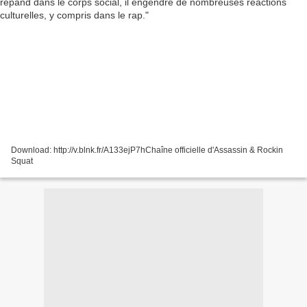
Download: http://v.blnk.fr/A133ejP7hChaîne officielle d'Assassin & Rockin
Squat