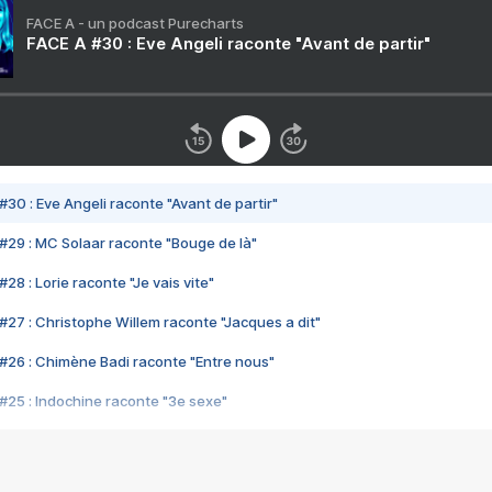
FACE A - un podcast Purecharts
FACE A #30 : Eve Angeli raconte "Avant de partir"
#30 : Eve Angeli raconte "Avant de partir"
#29 : MC Solaar raconte "Bouge de là"
28 : Lorie raconte "Je vais vite"
#27 : Christophe Willem raconte "Jacques a dit"
#26 : Chimène Badi raconte "Entre nous"
#25 : Indochine raconte "3e sexe"
#24 : Zaho raconte "C'est chelou"
#23 : Patrick Bruel raconte "Au café des délices"