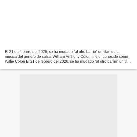
El 21 de febrero del 2026, se ha mudado “al otro barrio” un titán de la
música del género de salsa, William Anthony Colón, mejor conocido como
Willie Colón El 21 de febrero del 2026, se ha mudado “al otro barrio” un titán
de la música del género de salsa,...