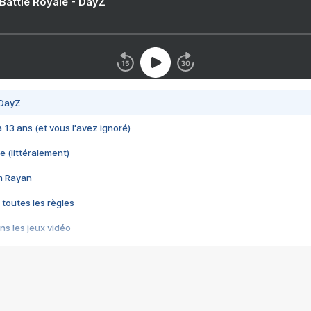
 Battle Royale - DayZ
 DayZ
 a 13 ans (et vous l'avez ignoré)
e (littéralement)
im Rayan
 toutes les règles
s les jeux vidéo
us choquant de Rockstar ? - Le scandale BULLY
e plus moche de Steam
du RÊVE tourne au CAUCHEMAR