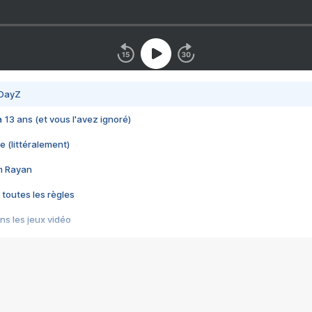
 DayZ
 a 13 ans (et vous l'avez ignoré)
e (littéralement)
im Rayan
 toutes les règles
s les jeux vidéo
us choquant de Rockstar ? - Le scandale BULLY
e plus moche de Steam
du RÊVE tourne au CAUCHEMAR