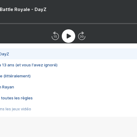
 Battle Royale - DayZ
 DayZ
 a 13 ans (et vous l'avez ignoré)
e (littéralement)
im Rayan
 toutes les règles
s les jeux vidéo
us choquant de Rockstar ? - Le scandale BULLY
e plus moche de Steam