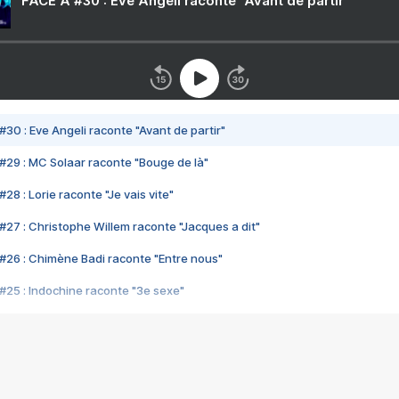
FACE A #30 : Eve Angeli raconte "Avant de partir"
#30 : Eve Angeli raconte "Avant de partir"
#29 : MC Solaar raconte "Bouge de là"
28 : Lorie raconte "Je vais vite"
#27 : Christophe Willem raconte "Jacques a dit"
#26 : Chimène Badi raconte "Entre nous"
#25 : Indochine raconte "3e sexe"
#24 : Zaho raconte "C'est chelou"
#23 : Patrick Bruel raconte "Au café des délices"
#22 : Kyo raconte "Le chemin"