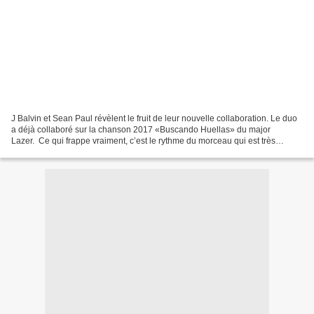
J Balvin et Sean Paul révèlent le fruit de leur nouvelle collaboration. Le duo
a déjà collaboré sur la chanson 2017 «Buscando Huellas» du major
Lazer. Ce qui frappe vraiment, c’est le rythme du morceau qui est très
éloigné du reggaeton traditionnel et...