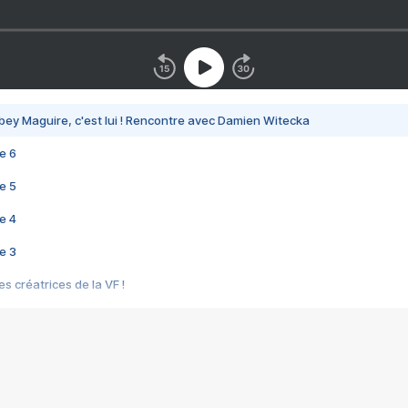
bey Maguire, c'est lui ! Rencontre avec Damien Witecka
e 6
e 5
e 4
e 3
s créatrices de la VF !
e 2
e 1
e Mektoub My Love arrive enfin ! Rencontre avec Shaïn Boumedine et Sal