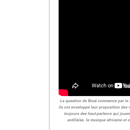
La question de Bozá commence par le re
ils ont enveloppé leur proposition des 
toujours des haut-parleurs qui joue
antillaise, la musique africaine et