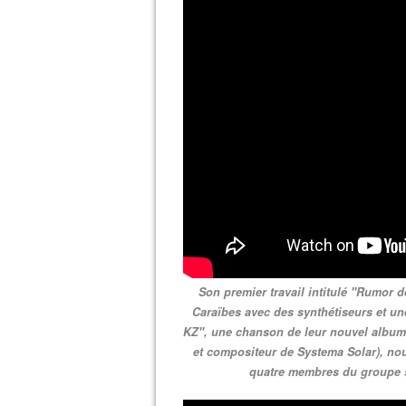
Son premier travail intitulé "Rumor d
Caraïbes avec des synthétiseurs et une
KZ", une chanson de leur nouvel album i
et compositeur de Systema Solar), nou
quatre membres du groupe so