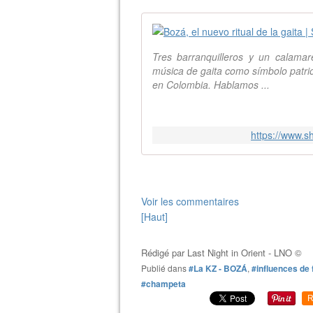
Tres barranquilleros y un calama
música de gaita como símbolo patrio
en Colombia. Hablamos ...
https://www.s
Voir les commentaires
[Haut]
Rédigé par
Last Night in Orient - LNO ©
Publié dans
#La KZ - BOZÁ
,
#influences de
#champeta
R