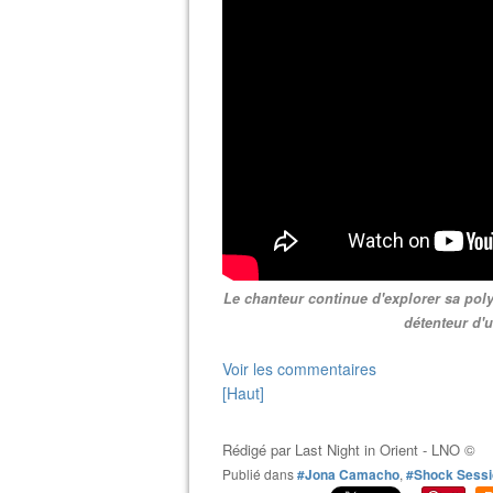
Le chanteur continue d'explorer sa poly
détenteur d'
Voir les commentaires
[Haut]
Rédigé par
Last Night in Orient - LNO ©
Publié dans
#Jona Camacho
,
#Shock Sess