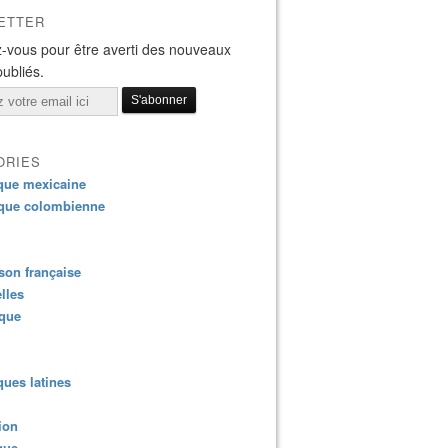
ETTER
-vous pour être averti des nouveaux
publiés.
ORIES
que mexicaine
que colombienne
on française
lles
ique
ues latines
ion
que