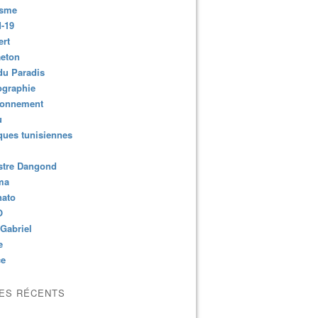
isme
-19
ert
aeton
du Paradis
ographie
ronnement
u
ues tunisiennes
stre Dangond
ma
nato
O
Gabriel
e
ce
LES RÉCENTS