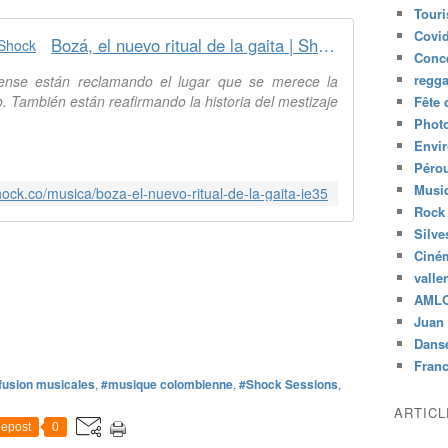
Tour
Covid
Bozá, el nuevo ritual de la gaita | Shock
Conc
regg
rense están reclamando el lugar que se merece la
. También están reafirmando la historia del mestizaje
Fête 
Phot
Envi
Péro
Musiq
hock.co/musica/boza-el-nuevo-ritual-de-la-gaita-ie35
Rock
Silve
Ciné
valle
AML
Juan 
Dans
Fran
 fusion musicales
,
#musique colombienne
,
#Shock Sessions
,
ARTIC
epost
0