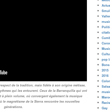
Actua
Smul
Valle
musi
Polit
citat
Cumb
Coro
Musi
Cultu
pop l
Bons
2015
2016
Colo
spect de la tradition, mais fidèle à son origine métisse,
Salsa
rythmes qui les entourent. Ceux de la Barranquilla qui ont
musi
nt à plein volume, où convergent également la musique
Maro
 où le magnétisme de la Sierra rencontre les nouvelles
Raci
générations.
Gay