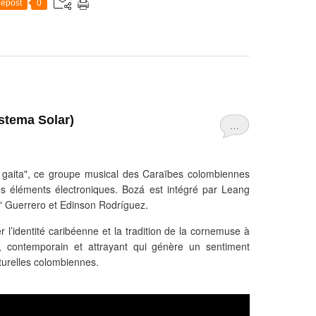
epost
0
stema Solar)
…
a gaita", ce groupe musical des Caraïbes colombiennes
s éléments électroniques. Bozá est intégré par Leang
i" Guerrero et Edinson Rodríguez.
r l’identité caribéenne et la tradition de la cornemuse à
, contemporain et attrayant qui génère un sentiment
turelles colombiennes.