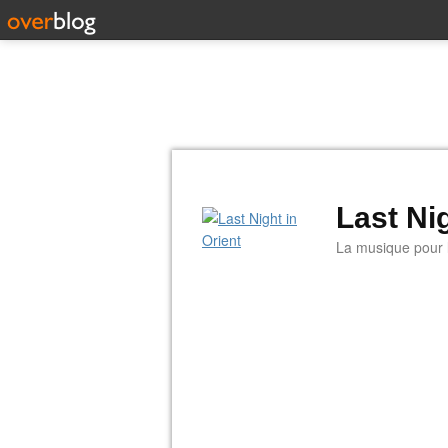
Last Nig
La musique pour la