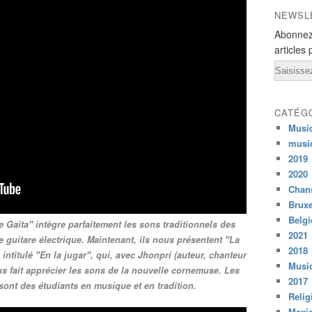
NEWSL
Abonnez
articles 
Email
CATÉG
Musi
musi
2019
2020
Chans
Bruxe
Belg
e Gaita" intègre parfaitement les sons traditionnels des
2021
 guitare électrique. Maintenant, ils nous présentent "La
2018
ntitulé "En la jugar", qui, avec Jhonpri (auteur, chanteur
Musiq
s fait apprécier les sons de la nouvelle cornemuse. Les
2017
nt des étudiants en musique et en tradition.
Relig
Mexi