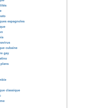
lités
e
nato
ques espagnoles
ique
ion
ia
navirus
que cubaine
re gay
atino
 plans
mbie
que classique
c
sme