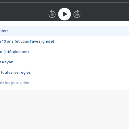
 DayZ
 a 13 ans (et vous l'avez ignoré)
e (littéralement)
im Rayan
 toutes les règles
s les jeux vidéo
us choquant de Rockstar ? - Le scandale BULLY
e plus moche de Steam
du RÊVE tourne au CAUCHEMAR
pendant 8 heures