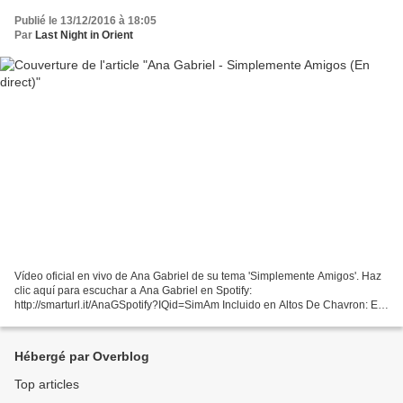
Publié le 13/12/2016 à 18:05
Par
Last Night in Orient
Vídeo oficial en vivo de Ana Gabriel de su tema 'Simplemente Amigos'. Haz
clic aquí para escuchar a Ana Gabriel en Spotify:
http://smarturl.it/AnaGSpotify?IQid=SimAm Incluido en Altos De Chavron: En
Concierto. Para todos nuestros seguidores de México,...
Hébergé par Overblog
Top articles