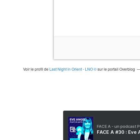
Voir le profil de
Last Night in Orient - LNO ©
sur le portail Overblog
FACE A - un podcast 
FACE A #30 : Eve A