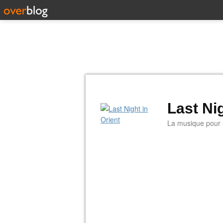
Last Nig
La musique pour la