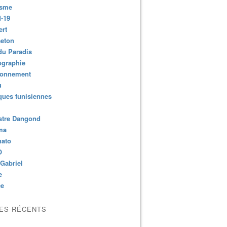
isme
-19
ert
aeton
du Paradis
ographie
ronnement
u
ues tunisiennes
stre Dangond
ma
nato
O
Gabriel
e
ce
LES RÉCENTS