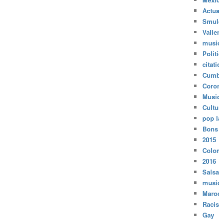
Actua
Smul
Valle
musi
Polit
citat
Cumb
Coro
Musi
Cultu
pop l
Bons
2015
Colo
2016
Salsa
musi
Maro
Raci
Gay