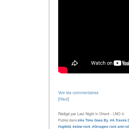
Voir les commentaires
[Haut]
Rédigé par
Last Night in Orient - LNO ©
Publié dans
#As Time Goes By
,
#A Través 
Hupfeld
,
#slow rock
,
#Groupes rock and rol