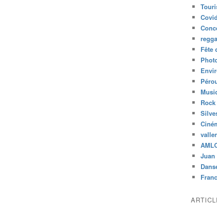
Tour
Covid
Conc
regg
Fête 
Phot
Envi
Péro
Musiq
Rock
Silve
Ciné
valle
AML
Juan 
Dans
Fran
ARTIC