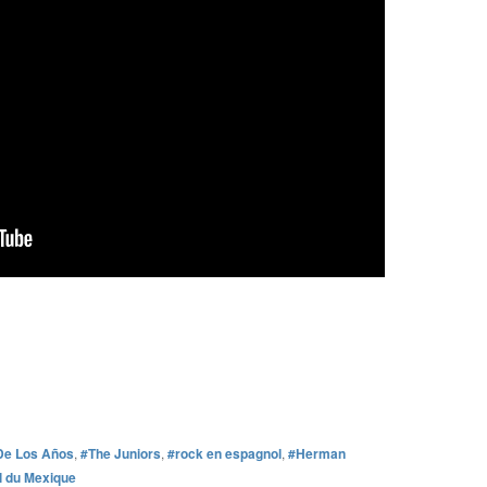
De Los Años
,
#The Juniors
,
#rock en espagnol
,
#Herman
l du Mexique