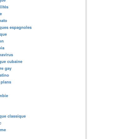
lités
e
nato
ques espagnoles
ique
ion
ia
navirus
que cubaine
re gay
atino
 plans
mbie
que classique
c
sme