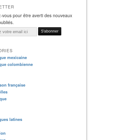
ETTER
-vous pour être averti des nouveaux
publiés.
ORIES
que mexicaine
que colombienne
on française
lles
ique
ues latines
ion
que