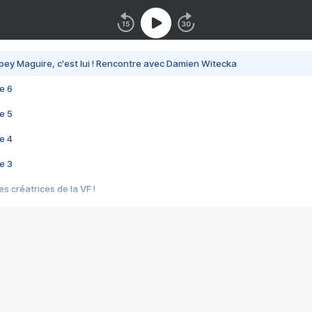
bey Maguire, c'est lui ! Rencontre avec Damien Witecka
e 6
e 5
e 4
e 3
s créatrices de la VF !
e 2
e 1
e Mektoub My Love arrive enfin ! Rencontre avec Shaïn Boumedine et Sal
i : après Toni en famille