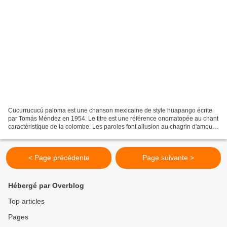
Cucurrucucú paloma est une chanson mexicaine de style huapango écrite
par Tomás Méndez en 1954. Le titre est une référence onomatopée au chant
caractéristique de la colombe. Les paroles font allusion au chagrin d'amour.
J'ai trouvé cet excellent enregistrement...
< Page précédente
Page suivante >
Hébergé par Overblog
Top articles
Pages