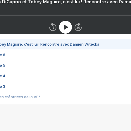
 DiCaprio et Tobey Maguire, c'est lui ! Rencontre avec Dam
bey Maguire, c'est lui ! Rencontre avec Damien Witecka
e 6
e 5
e 4
e 3
s créatrices de la VF !
e 2
e 1
e Mektoub My Love arrive enfin ! Rencontre avec Shaïn Boumedine et Sal