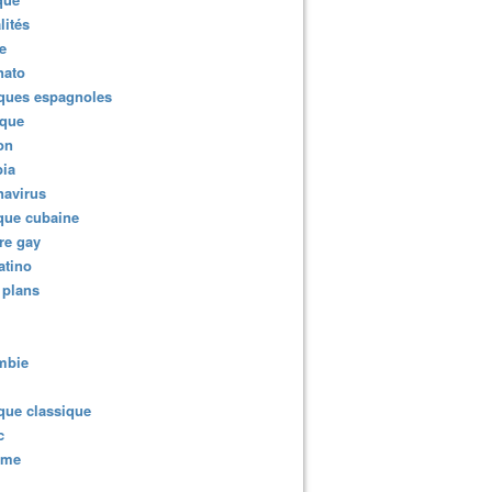
lités
e
nato
ques espagnoles
ique
ion
ia
navirus
que cubaine
re gay
atino
 plans
mbie
que classique
c
sme