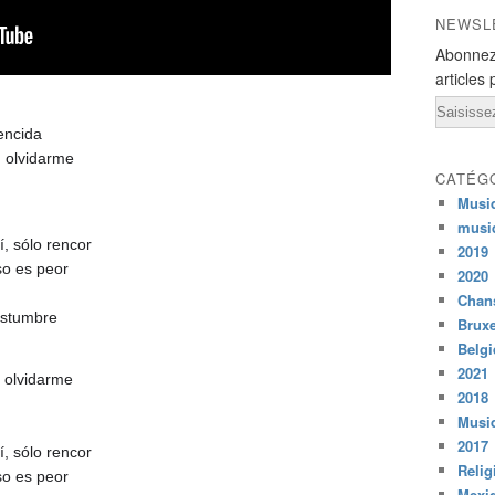
NEWSL
Abonnez
articles 
Email
encida
, olvidarme
CATÉG
Musi
musi
, sólo rencor
2019
so es peor
2020
Chans
ostumbre
Bruxe
Belg
2021
 olvidarme
2018
Musiq
2017
, sólo rencor
Relig
so es peor
Mexi