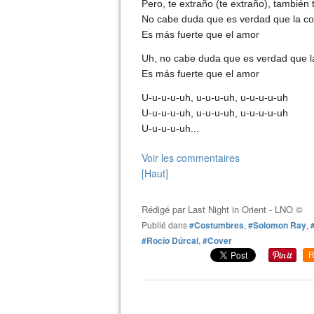
Pero, te extraño (te extraño), también 
No cabe duda que es verdad que la c
Es más fuerte que el amor
Uh, no cabe duda que es verdad que 
Es más fuerte que el amor
U-u-u-u-uh, u-u-u-uh, u-u-u-u-uh
U-u-u-u-uh, u-u-u-uh, u-u-u-u-uh
U-u-u-u-uh...
Voir les commentaires
[Haut]
Rédigé par
Last Night in Orient - LNO ©
Publié dans
#Costumbres
,
#Solomon Ray
,
#Rocío Dúrcal
,
#Cover
R