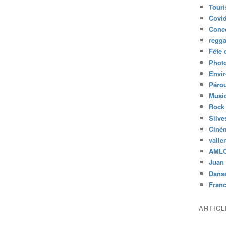
Tour
Covid
Conc
regg
Fête 
Phot
Envi
Péro
Musiq
Rock
Silve
Ciné
valle
AML
Juan 
Dans
Fran
ARTIC