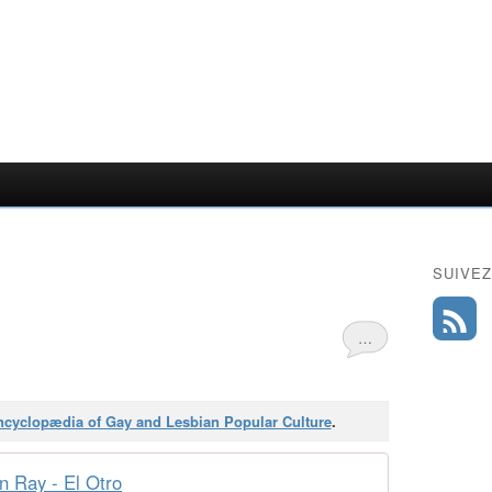
SUIVEZ
…
cyclopædia of Gay and Lesbian Popular Culture
.
 Ray - El Otro