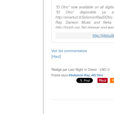
"El Otro" now available on all digit
"El Otro" disponible ya en
http://smarturl.it/SolomonRayElOtr
Ray, Daneon Music and Neka O
http://torich.nyc Set dresser and w
http://lgbtcu
Voir les commentaires
[Haut]
Rédigé par
Last Night in Orient - LNO ©
Publié dans
#Solomon Ray
,
#El Otro
R