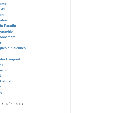
isme
-19
ert
aeton
du Paradis
ographie
ronnement
u
ues tunisiennes
stre Dangond
ma
nato
O
Gabriel
e
ce
LES RÉCENTS