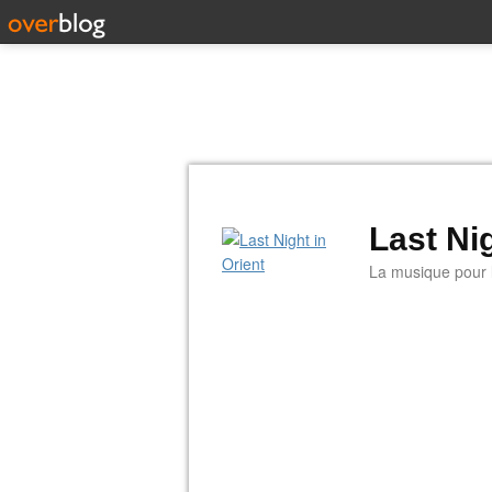
Last Nig
La musique pour la