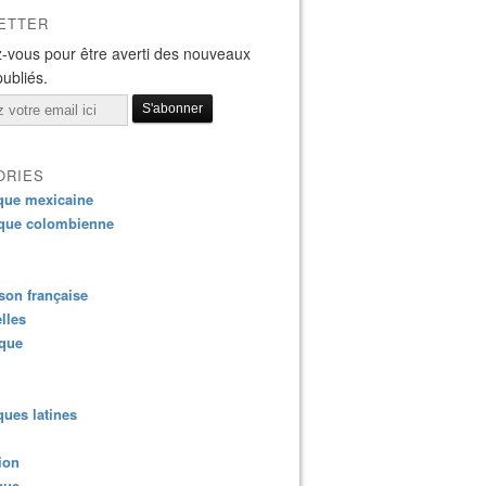
ETTER
-vous pour être averti des nouveaux
publiés.
ORIES
que mexicaine
que colombienne
on française
lles
ique
ues latines
ion
que