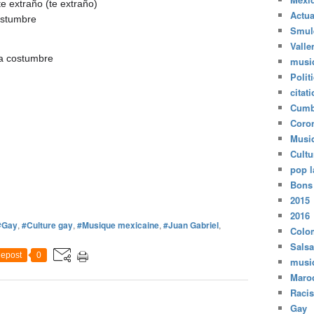
te extraño (te extraño)
Actua
ostumbre
Smul
Valle
la costumbre
musi
Polit
citat
Cumb
Coro
Musi
Cultu
pop l
Bons
2015
2016
#Gay
,
#Culture gay
,
#Musique mexicaine
,
#Juan Gabriel
,
Colo
Salsa
epost
0
musi
Maro
Raci
Gay