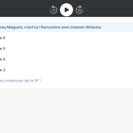
bey Maguire, c'est lui ! Rencontre avec Damien Witecka
e 6
e 5
e 4
e 3
s créatrices de la VF !
e 2
e 1
e Mektoub My Love arrive enfin ! Rencontre avec Shaïn Boumedine et Sal
i : après Toni en famille