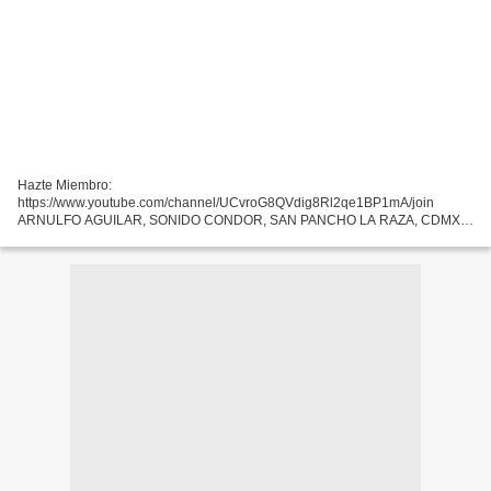
Hazte Miembro:
https://www.youtube.com/channel/UCvroG8QVdig8Rl2qe1BP1mA/join
ARNULFO AGUILAR, SONIDO CONDOR, SAN PANCHO LA RAZA, CDMX,
DOMINGO 6 DE OCTUBRE 2019. ✅ SUSCRIBETE AL CANAL:
https://goo.gl/VZGjSJ ✅ SÍGUENOS EN FB: https://goo.gl/cvYI76 ✅ NO...