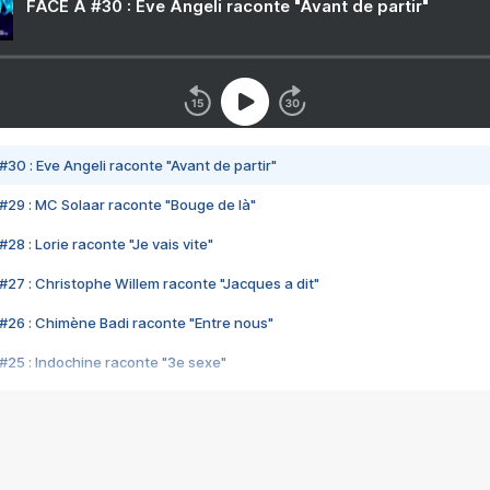
FACE A #30 : Eve Angeli raconte "Avant de partir"
#30 : Eve Angeli raconte "Avant de partir"
#29 : MC Solaar raconte "Bouge de là"
28 : Lorie raconte "Je vais vite"
#27 : Christophe Willem raconte "Jacques a dit"
#26 : Chimène Badi raconte "Entre nous"
#25 : Indochine raconte "3e sexe"
#24 : Zaho raconte "C'est chelou"
#23 : Patrick Bruel raconte "Au café des délices"
#22 : Kyo raconte "Le chemin"